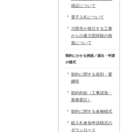
保証について
電子入札について
川西市が発注する工事
からの暴力団排除の推
進について
契約にかかる例規／届出・申請
の様式
契約に関する規則・要
綱等
契約約款（工事請負・
業務委託）
契約に関する各種様式
紙入札参加申請様式の
ダウンロード