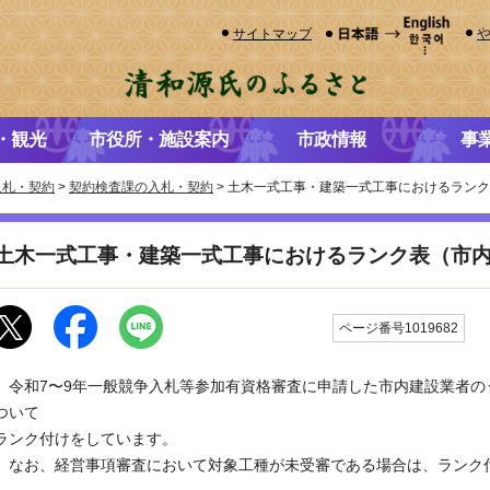
サイトマップ
・観光
市役所・施設案内
市政情報
事
入札・契約
>
契約検査課の入札・契約
> 土木一式工事・建築一式工事におけるラン
土木一式工事・建築一式工事におけるランク表（市
更
ページ番号1019682
令和7〜9年一般競争入札等参加有資格審査に申請した市内建設業者の
ついて
ランク付けをしています。
なお、経営事項審査において対象工種が未受審である場合は、ランク