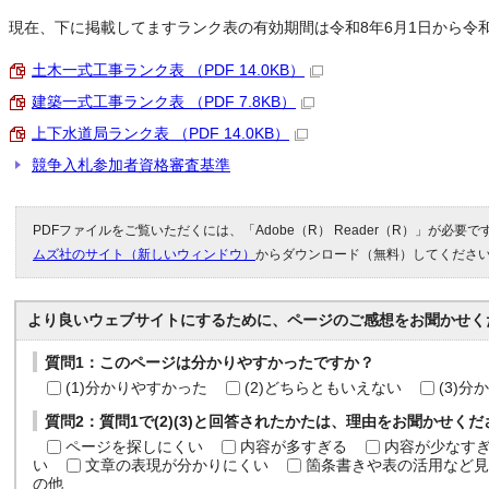
現在、下に掲載してますランク表の有効期間は令和8年6月1日から令和
土木一式工事ランク表 （PDF 14.0KB）
建築一式工事ランク表 （PDF 7.8KB）
上下水道局ランク表 （PDF 14.0KB）
競争入札参加者資格審査基準
PDFファイルをご覧いただくには、「Adobe（R） Reader（R）」が必要
ムズ社のサイト（新しいウィンドウ）
からダウンロード（無料）してくださ
より良いウェブサイトにするために、ページのご感想をお聞かせく
質問1：このページは分かりやすかったですか？
(1)分かりやすかった
(2)どちらともいえない
(3)
質問2：質問1で(2)(3)と回答されたかたは、理由をお聞かせく
ページを探しにくい
内容が多すぎる
内容が少なす
い
文章の表現が分かりにくい
箇条書きや表の活用など見
の他