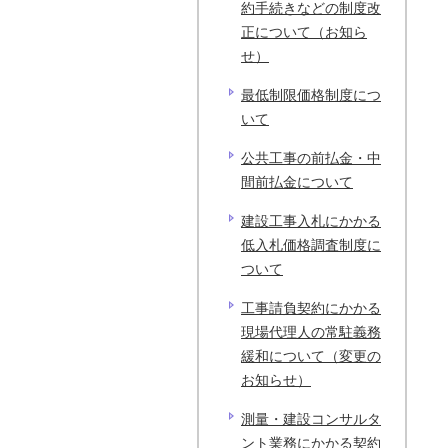
約手続きなどの制度改
正について（お知ら
せ）
最低制限価格制度につ
いて
公共工事の前払金・中
間前払金について
建設工事入札にかかる
低入札価格調査制度に
ついて
工事請負契約にかかる
現場代理人の常駐義務
緩和について（変更の
お知らせ）
測量・建設コンサルタ
ント業務にかかる契約