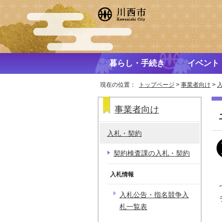
暮らし・手続き
イベント
現在の位置：
トップページ
>
事業者向け
>
事業者向け
入札・契約
契約検査課の入札・契約
入札情報
入札公告・指名競争入
札一覧表