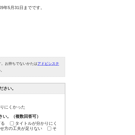
9年5月31日までです。
です。お持ちでないかたは
アドビシステ
い。
ださい。
分かりにくかった
ださい。（複数回答可）
ぎる
タイトルが分かりにく
せ方の工夫が足りない
そ