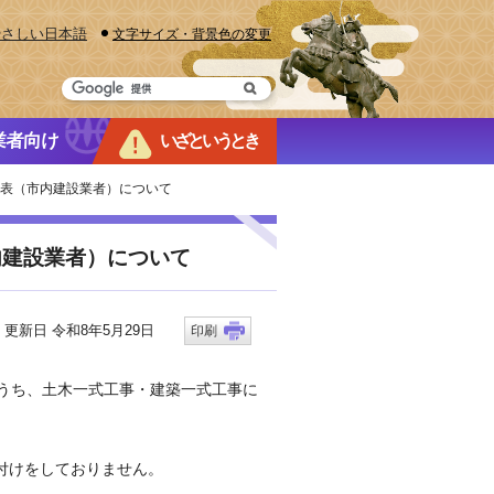
やさしい日本語
文字サイズ・背景色の変更
業者向け
いざというとき
ク表（市内建設業者）について
内建設業者）について
新日 令和8年5月29日
印刷
うち、土木一式工事・建築一式工事に
付けをしておりません。