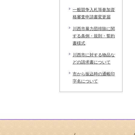
一般競争入札等参加資
格審査申請書変更届
川西市暴力団排除に関
する条例・規則・誓約
書様式
川西市に対する物品な
どの請求書について
市から振込時の通帳印
字名について