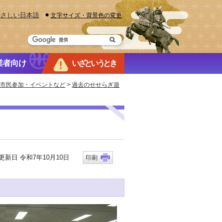
やさしい日本語
文字サイズ・背景色の変更
業者向け
いざというとき
・市民参加・イベントなど
>
過去のせせらぎ遊
新日 令和7年10月10日
印刷