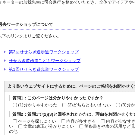
ィネーターの加我先生に司会進行を務めていただき、全体でアイデアや
過去ワークショップについて
下のリンクよりご覧ください。
第2回せせらぎ遊歩道ワークショップ
せせらぎ遊歩道こどもワークショップ
第1回せせらぎ遊歩道ワークショップ
より良いウェブサイトにするために、ページのご感想をお聞かせく
質問1：このページは分かりやすかったですか？
(1)分かりやすかった
(2)どちらともいえない
(3)
質問2：質問1で(2)(3)と回答されたかたは、理由をお聞かせく
ページを探しにくい
内容が多すぎる
内容が少なす
い
文章の表現が分かりにくい
箇条書きや表の活用など見
の他