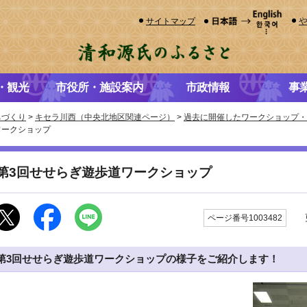
サイトマップ
・観光
市役所・施設案内
市政情報
事
ちづくり
>
キセラ川西（中央北地区関連ページ）
>
過去に開催したワークショップ
ワークショップ
第3回せせらぎ遊歩道ワークショップ
更
ページ番号1003482
第3回せせらぎ遊歩道ワークショップの様子をご紹介します！