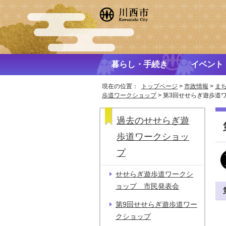
暮らし・手続き
イベント
現在の位置：
トップページ
>
市政情報
>
ま
歩道ワークショップ
> 第3回せせらぎ遊歩道
過去のせせらぎ遊
歩道ワークショッ
プ
せせらぎ遊歩道ワークシ
ョップ 市民発表会
第9回せせらぎ遊歩道ワー
クショップ