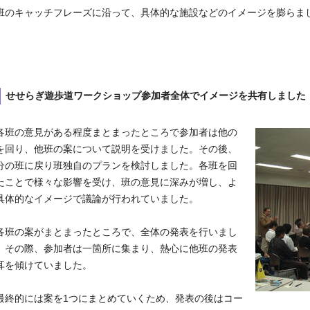
のキャッチフレーズに沿って、具体的な施設などのイメージを膨らま
。
せせらぎ遊歩道ワークショップ参加者全体でイメージを共有しました
班の意見がある程度まとまったところで参加者は他の
を回り、他班の案について説明を受けました。その後、
分の班に戻り班独自のプランを検討しました。各班を回
たことで様々な影響を受け、班の意見に深みが増し、よ
具体的なイメージで議論が行われていました。
班の案がまとまったところで、全体の発表を行いまし
。その際、参加者は一箇所に集まり、熱心に他班の発表
耳を傾けていました。
終的には案を1つにまとめていくため、発表の後はコー