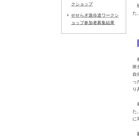
クショップ
班
た
せせらぎ遊歩道ワークシ
ョップ参加者募集結果
各
班
自
っ
り
各
た
に
最