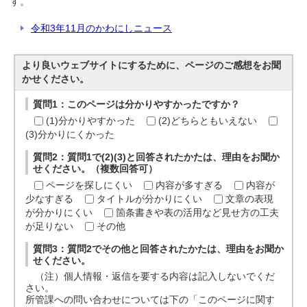
す。
令和3年11月のかわにしニュース
より良いウェブサイトにするために、ページのご感想をお聞
かせください。
質問1：このページは分かりやすかったですか？
(1)分かりやすかった
(2)どちらともいえない
(3)分かりにくかった
質問2：質問1で(2)(3)と回答されたかたは、理由をお聞か
せください。（複数回答可）
ページを探しにくい
内容が多すぎる
内容が
少なすぎる
タイトルが分かりにくい
文章の表現
が分かりにくい
箇条書きや表の活用など見せ方の工夫
が足りない
その他
質問3：質問2でその他と回答されたかたは、理由をお聞か
せください。
（注）個人情報・返信を要する内容は記入しないでくだ
さい。
所管課への問い合わせについては下の「このページに関す