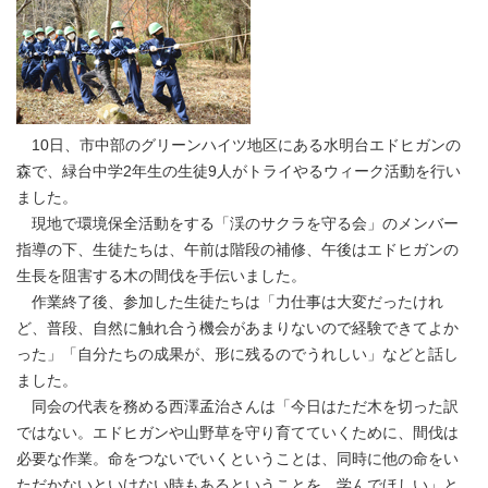
10日、市中部のグリーンハイツ地区にある水明台エドヒガンの
森で、緑台中学2年生の生徒9人がトライやるウィーク活動を行い
ました。
現地で環境保全活動をする「渓のサクラを守る会」のメンバー
指導の下、生徒たちは、午前は階段の補修、午後はエドヒガンの
生長を阻害する木の間伐を手伝いました。
作業終了後、参加した生徒たちは「力仕事は大変だったけれ
ど、普段、自然に触れ合う機会があまりないので経験できてよか
った」「自分たちの成果が、形に残るのでうれしい」などと話し
ました。
同会の代表を務める西澤孟治さんは「今日はただ木を切った訳
ではない。エドヒガンや山野草を守り育てていくために、間伐は
必要な作業。命をつないでいくということは、同時に他の命をい
ただかないといけない時もあるということを、学んでほしい」と