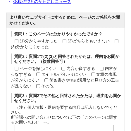
令和3年2月のかわにしニュース
より良いウェブサイトにするために、ページのご感想をお聞
かせください。
質問1：このページは分かりやすかったですか？
(1)分かりやすかった
(2)どちらともいえない
(3)分かりにくかった
質問2：質問1で(2)(3)と回答されたかたは、理由をお聞か
せください。（複数回答可）
ページを探しにくい
内容が多すぎる
内容が
少なすぎる
タイトルが分かりにくい
文章の表現
が分かりにくい
箇条書きや表の活用など見せ方の工夫
が足りない
その他
質問3：質問2でその他と回答されたかたは、理由をお聞か
せください。
（注）個人情報・返信を要する内容は記入しないでくだ
さい。
所管課への問い合わせについては下の「このページに関す
るお問い合わせ」へ。