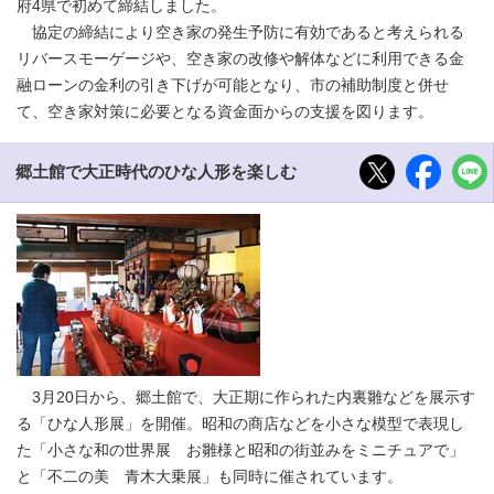
府4県で初めて締結しました。
協定の締結により空き家の発生予防に有効であると考えられる
リバースモーゲージや、空き家の改修や解体などに利用できる金
融ローンの金利の引き下げが可能となり、市の補助制度と併せ
て、空き家対策に必要となる資金面からの支援を図ります。
郷土館で大正時代のひな人形を楽しむ
3月20日から、郷土館で、大正期に作られた内裏雛などを展示す
る「ひな人形展」を開催。昭和の商店などを小さな模型で表現し
た「小さな和の世界展 お雛様と昭和の街並みをミニチュアで」
と「不二の美 青木大乗展」も同時に催されています。