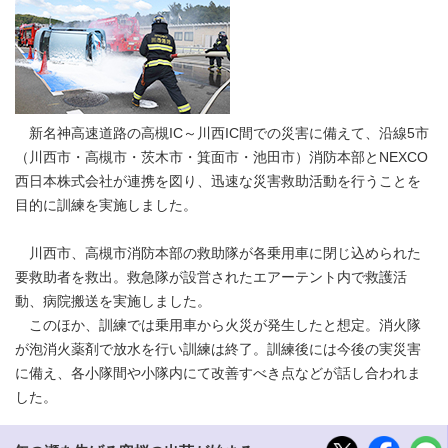
新名神高速道路の高槻IC～川西IC間での災害に備えて、沿線5市
（川西市・高槻市・茨木市・箕面市・池田市）消防本部とNEXCO
西日本株式会社が連携を図り、迅速な災害救助活動を行うことを
目的に訓練を実施しました。
川西市、高槻市消防本部の救助隊が各乗用車に閉じ込められた
要救助者を救出。救急隊が設営されたエアーテント内で救護活
動、病院搬送を実施しました。
このほか、訓練では乗用車から火災が発生したと想定。消火隊
が泡消火薬剤で放水を行い訓練は終了。訓練後には今後の実災害
に備え、各小隊間や小隊内にて改善すべき点などが話し合われま
した。