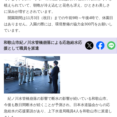
植えられていて、朝晩が冷え込むと花色も冴え、ひときわ美しさ
に深みが増すとされています。
開園期間は11月3日（祝日）までの午前9時～午後4時で、休園日
はありません。入園の際には、環境整備の協力金300円をお願いし
ています。
和歌山市紀ノ川水管橋崩落による応急給水応
援として職員を派遣
紀ノ川水管橋崩落の影響で断水の影響が続いている和歌山市。
今後も数日間断水が続くことが予測され、日本水道協会からの応
急給水の応援要請があり、上下水道局職員4人を和歌山市に派遣し