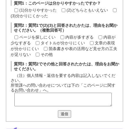
質問1：このページは分かりやすかったですか？
(1)分かりやすかった
(2)どちらともいえない
(3)分かりにくかった
質問2：質問1で(2)(3)と回答されたかたは、理由をお聞か
せください。（複数回答可）
ページを探しにくい
内容が多すぎる
内容が
少なすぎる
タイトルが分かりにくい
文章の表現
が分かりにくい
箇条書きや表の活用など見せ方の工夫
が足りない
その他
質問3：質問2でその他と回答されたかたは、理由をお聞か
せください。
（注）個人情報・返信を要する内容は記入しないでくだ
さい。
所管課への問い合わせについては下の「このページに関す
るお問い合わせ」へ。
送信