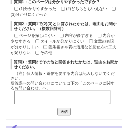
質問1：このページは分かりやすかったですか？
(1)分かりやすかった
(2)どちらともいえない
(3)分かりにくかった
質問2：質問1で(2)(3)と回答されたかたは、理由をお聞か
せください。（複数回答可）
ページを探しにくい
内容が多すぎる
内容が
少なすぎる
タイトルが分かりにくい
文章の表現
が分かりにくい
箇条書きや表の活用など見せ方の工夫
が足りない
その他
質問3：質問2でその他と回答されたかたは、理由をお聞か
せください。
（注）個人情報・返信を要する内容は記入しないでくだ
さい。
所管課への問い合わせについては下の「このページに関す
るお問い合わせ」へ。
送信