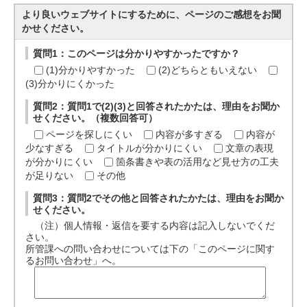
より良いウェブサイトにするために、ページのご感想をお聞
かせください。
質問1：このページは分かりやすかったですか？
(1)分かりやすかった
(2)どちらともいえない
(3)分かりにくかった
質問2：質問1で(2)(3)と回答されたかたは、理由をお聞か
せください。（複数回答可）
ページを探しにくい
内容が多すぎる
内容が
少なすぎる
タイトルが分かりにくい
文章の表現
が分かりにくい
箇条書きや表の活用など見せ方の工夫
が足りない
その他
質問3：質問2でその他と回答されたかたは、理由をお聞か
せください。
（注）個人情報・返信を要する内容は記入しないでくだ
さい。
所管課への問い合わせについては下の「このページに関す
るお問い合わせ」へ。