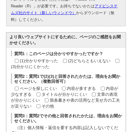
Reader（R）」が必要です。お持ちでないかたは
アドビシステ
ムズ社のサイト（新しいウィンドウ）
からダウンロード（無
料）してください。
より良いウェブサイトにするために、ページのご感想をお聞
かせください。
質問1：このページは分かりやすかったですか？
(1)分かりやすかった
(2)どちらともいえない
(3)分かりにくかった
質問2：質問1で(2)(3)と回答されたかたは、理由をお聞か
せください。（複数回答可）
ページを探しにくい
内容が多すぎる
内容が
少なすぎる
タイトルが分かりにくい
文章の表現
が分かりにくい
箇条書きや表の活用など見せ方の工夫
が足りない
その他
質問3：質問2でその他と回答されたかたは、理由をお聞か
せください。
（注）個人情報・返信を要する内容は記入しないでくだ