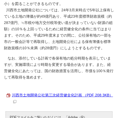
小）を図ることができるものです。
川西市土地開発公社については、24年3月末時点で5年以上保有し
ている土地の簿価が約49億円あり、平成23年度標準財政規模（約
287億円、≒市税や地方交付税等使い道が決まっていない財源の総
額）の10％を上回っているために経営健全化の条件に当てはまり
ます。そのため、平成29年度末までの間に、公社保有地の一部を
市の一般会計等で再取得し、土地開発公社による保有簿価を標準
財政規模の10％未満（約28億円）にしようとするものです。
なお、添付している計画で各保有地の処分時期を表示していま
すが、実施環境により時期を変更する場合があります。また、経
営健全化にあたっては、国の財政措置を活用し、市債を100％発行
して再取得を進めます。
川西市土地開発公社第三次経営健全化計画 （PDF 208.3KB）
PDFファイルをご覧いただくには、「Adobe（R）