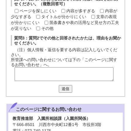
せください。（複数回答可）
ページを探しにくい
内容が多すぎる
内容が
少なすぎる
タイトルが分かりにくい
文章の表現
が分かりにくい
箇条書きや表の活用など見せ方の工夫
が足りない
その他
質問3：質問2でその他と回答されたかたは、理由をお聞か
せください。
（注）個人情報・返信を要する内容は記入しないでくだ
さい。
所管課への問い合わせについては下の「このページに関す
るお問い合わせ」へ。
送信
このページに関する
お問い合わせ
教育推進部 入園所相談課（入園所関係）
〒666-8501 川西市中央町12番1号 市役所3階
電話：072-740-1175