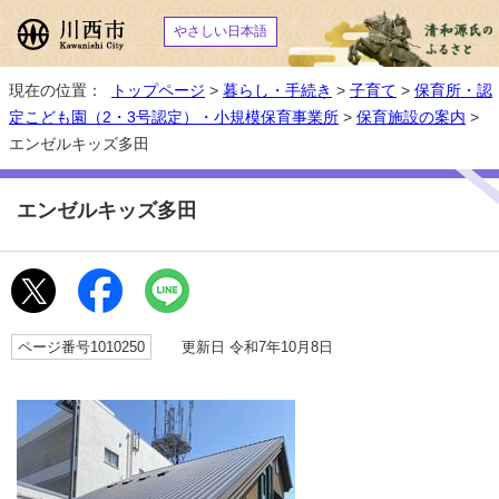
やさしい日本語
現在の位置：
トップページ
>
暮らし・手続き
>
子育て
>
保育所・認
定こども園（2・3号認定）・小規模保育事業所
>
保育施設の案内
>
エンゼルキッズ多田
エンゼルキッズ多田
ページ番号1010250
更新日 令和7年10月8日