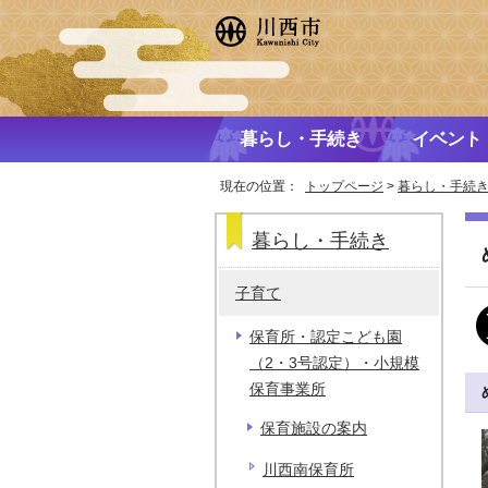
暮らし・手続き
イベント
現在の位置：
トップページ
>
暮らし・手続
暮らし・手続き
子育て
保育所・認定こども園
（2・3号認定）・小規模
保育事業所
保育施設の案内
川西南保育所