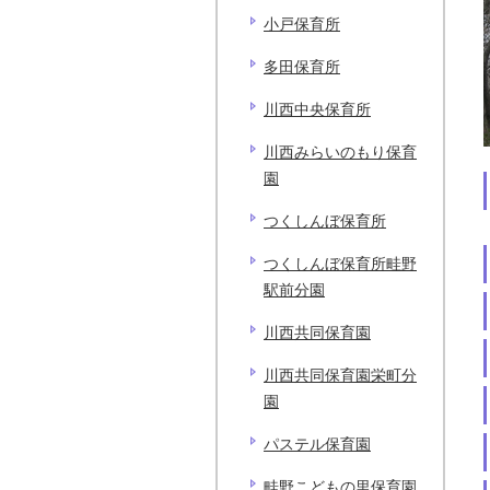
小戸保育所
多田保育所
川西中央保育所
川西みらいのもり保育
園
つくしんぼ保育所
つくしんぼ保育所畦野
駅前分園
川西共同保育園
川西共同保育園栄町分
園
パステル保育園
畦野こどもの里保育園