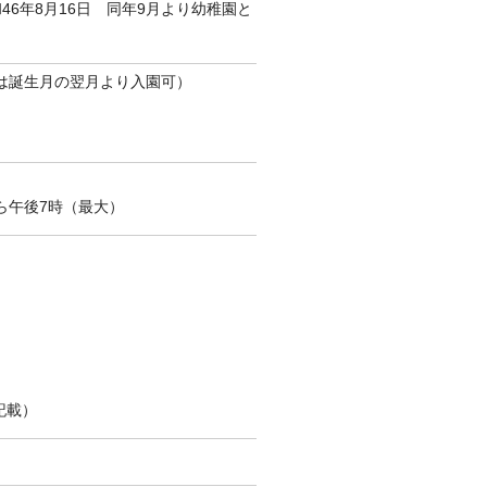
46年8月16日 同年9月より幼稚園と
児は誕生月の翌月より入園可）
ら午後7時（最大）
記載）