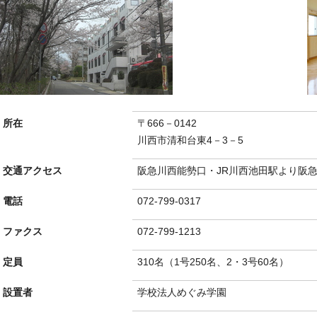
所在
〒666－0142
川西市清和台東4－3－5
交通アクセス
阪急川西能勢口・JR川西池田駅より阪急
電話
072-799-0317
ファクス
072-799-1213
定員
310名（1号250名、2・3号60名）
設置者
学校法人めぐみ学園