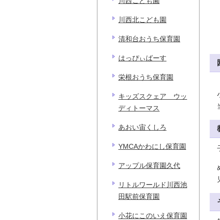
川西こども園
川西北こども園
清和台おうち保育園
はっぴぃばーす
栄根おうち保育園
キッズスクェア ウッ
ディトーマス
あおい宙くしろ
YMCAかわにし保育園
アップル保育園久代
リトルワールド川西池
田駅前保育園
小花にこのいえ保育園