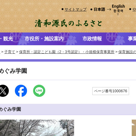
サイトマップ
・観光
市役所・施設案内
市政情報
事
き
>
子育て
>
保育所・認定こども園（2・3号認定）・小規模保育事業所
>
保育施設
めぐみ学園
更
ページ番号1000676
めぐみ学園