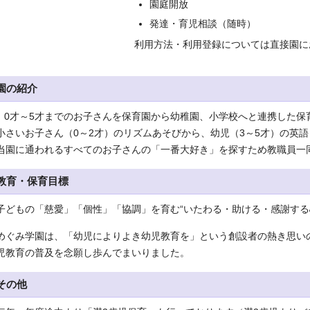
園庭開放
発達・育児相談（随時）
利用方法・利用登録については直接園に
園の紹介
0才～5才までのお子さんを保育園から幼稚園、小学校へと連携した保
小さいお子さん（0～2才）のリズムあそびから、幼児（3～5才）の英
当園に通われるすべてのお子さんの「一番大好き」を探すため教職員一
教育・保育目標
子どもの「慈愛」「個性」「協調」を育む“いたわる・助ける・感謝する
めぐみ学園は、「幼児によりよき幼児教育を」という創設者の熱き思い
児教育の普及を念願し歩んでまいりました。
その他