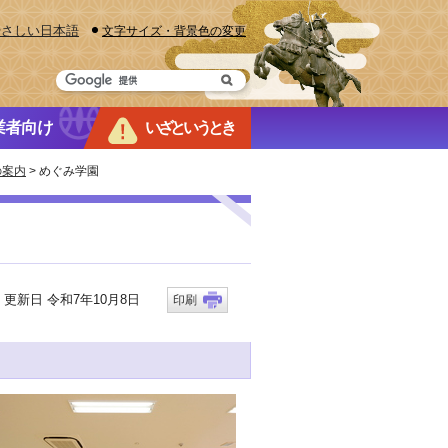
やさしい日本語
文字サイズ・背景色の変更
業者向け
いざというとき
の案内
> めぐみ学園
新日 令和7年10月8日
印刷