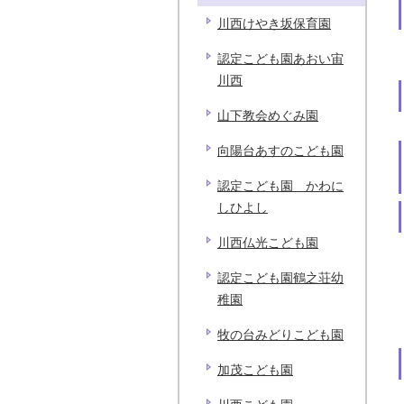
川西けやき坂保育園
認定こども園あおい宙
川西
山下教会めぐみ園
向陽台あすのこども園
認定こども園 かわに
しひよし
川西仏光こども園
認定こども園鶴之荘幼
稚園
牧の台みどりこども園
加茂こども園