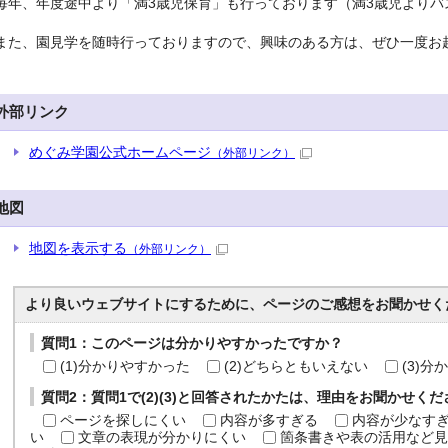
毎年、年度途中より「満3歳児保育」も行っております（満3歳児よりバ
また、園見学を随時行っておりますので、興味のある方は、ぜひ一度お
外部リンク
めぐみ学園公式ホームページ
（外部リンク）
地図
地図を表示する
（外部リンク）
より良いウェブサイトにするために、ページのご感想をお聞かせく
質問1：このページは分かりやすかったですか？
(1)分かりやすかった
(2)どちらともいえない
(3)
質問2：質問1で(2)(3)と回答されたかたは、理由をお聞かせく
ページを探しにくい
内容が多すぎる
内容が少なす
い
文章の表現が分かりにくい
箇条書きや表の活用など見