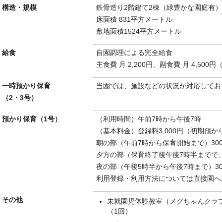
構造・規模
鉄骨造り2階建て2棟（緑豊かな園庭有）
床面積 831平方メートル
敷地面積1524平方メートル
給食
自園調理による完全給食
主食費 月 2,200円、副食費 月 4,500
一時預かり保育
当園では、施設などの状況が対応してお
（2・3号）
預かり保育（1号）
（利用時間）午前7時から午後7時
（基本料金）登録料3,000円（初期預
朝の部（午前7時から保育開始まで）30
夕方の部（保育終了後午後7時半までで、
夜の部（午後5時半から午後7時まで）30
利用登録・利用方法については直接園へ
その他
未就園児体験教室（メグちゃんクラブ）
（1回）