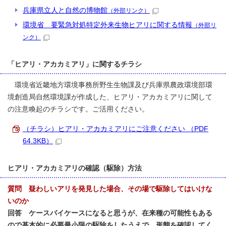
兵庫県立人と自然の博物館
（外部リンク）
環境省 要緊急対処特定外来生物ヒアリに関する情報
（外部リ
ンク）
「ヒアリ・アカカミアリ」に関するチラシ
環境省近畿地方環境事務所野生生物課及び兵庫県農政環境部環
境創造局自然環境課が作成した、ヒアリ・アカカミアリに関して
の注意喚起のチラシです。ご活用ください。
（チラシ）ヒアリ・アカカミアリにご注意ください （PDF
64.3KB）
ヒアリ・アカカミアリの確認（駆除）方法
質問 疑わしいアリを発見した場合、その場で駆除してはいけな
いのか
回答 ケースバイケースになると思うが、在来種の可能性もある
ので基本的に必要最小限の駆除をしたうえで、形態を確認してく