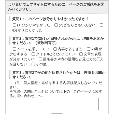
より良いウェブサイトにするために、ページのご感想をお聞
かせください。
質問1：このページは分かりやすかったですか？
(1)分かりやすかった
(2)どちらともいえない
(3)分かりにくかった
質問2：質問1で(2)(3)と回答されたかたは、理由をお聞か
せください。（複数回答可）
ページを探しにくい
内容が多すぎる
内容が
少なすぎる
タイトルが分かりにくい
文章の表現
が分かりにくい
箇条書きや表の活用など見せ方の工夫
が足りない
その他
質問3：質問2でその他と回答されたかたは、理由をお聞か
せください。
（注）個人情報・返信を要する内容は記入しないでくだ
さい。
所管課への問い合わせについては下の「このページに関す
るお問い合わせ」へ。