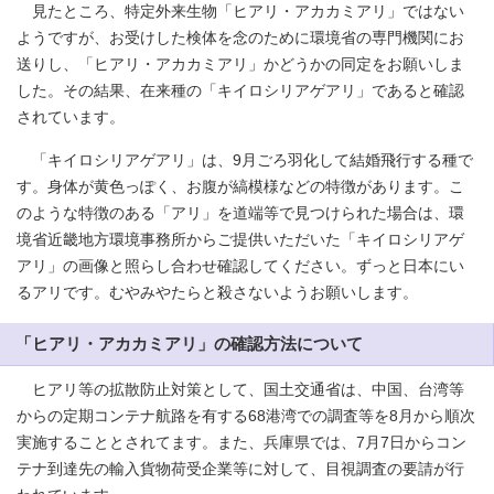
見たところ、特定外来生物「ヒアリ・アカカミアリ」ではない
ようですが、お受けした検体を念のために環境省の専門機関にお
送りし、「ヒアリ・アカカミアリ」かどうかの同定をお願いしま
した。その結果、在来種の「キイロシリアゲアリ」であると確認
されています。
「キイロシリアゲアリ」は、9月ごろ羽化して結婚飛行する種で
す。身体が黄色っぽく、お腹が縞模様などの特徴があります。こ
のような特徴のある「アリ」を道端等で見つけられた場合は、環
境省近畿地方環境事務所からご提供いただいた「キイロシリアゲ
アリ」の画像と照らし合わせ確認してください。ずっと日本にい
るアリです。むやみやたらと殺さないようお願いします。
「ヒアリ・アカカミアリ」の確認方法について
ヒアリ等の拡散防止対策として、国土交通省は、中国、台湾等
からの定期コンテナ航路を有する68港湾での調査等を8月から順次
実施することとされてます。また、兵庫県では、7月7日からコン
テナ到達先の輸入貨物荷受企業等に対して、目視調査の要請が行