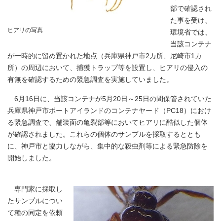
部で確認され
た事を受け、
ヒアリの写真
環境省では、
当該コンテナ
が一時的に留め置かれた地点（兵庫県神戸市2カ所、尼崎市1カ
所）の周辺において、捕獲トラップ等を設置し、ヒアリの侵入の
有無を確認するための緊急調査を実施していました。
6月16日に、当該コンテナが5月20日～25日の間保管されていた
兵庫県神戸市ポートアイランドのコンテナヤード（PC18）におけ
る緊急調査で、舗装面の亀裂部等においてヒアリに酷似した個体
が確認されました。これらの個体のサンプルを採取するととも
に、神戸市と協力しながら、集中的な殺虫剤等による緊急防除を
開始しました。
専門家に採取し
たサンプルについ
て種の同定を依頼