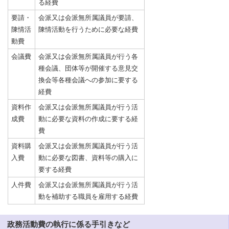
る経費
要請・
会派又は会派無所属議員が要請、
陳情活
陳情活動を行うために必要な経費
動費
会議費
会派又は会派無所属議員が行う各
種会議、団体等が開催する意見交
換会等各種会議への参加に要する
経費
資料作
会派又は会派無所属議員が行う活
成費
動に必要な資料の作成に要する経
費
資料購
会派又は会派無所属議員が行う活
入費
動に必要な図書、資料等の購入に
要する経費
人件費
会派又は会派無所属議員が行う活
動を補助する職員を雇用する経費
政務活動費の執行に係る手引きなど