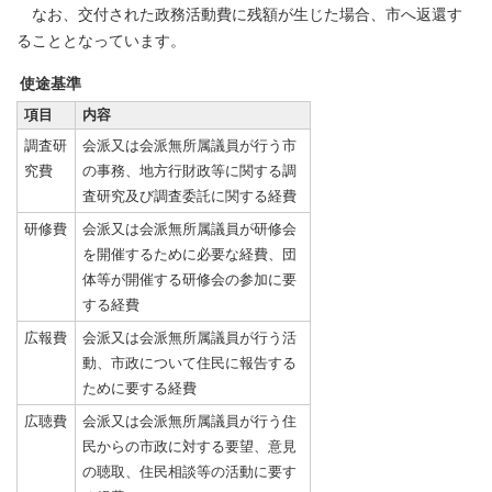
なお、交付された政務活動費に残額が生じた場合、市へ返還す
ることとなっています。
使途基準
項目
内容
調査研
会派又は会派無所属議員が行う市
究費
の事務、地方行財政等に関する調
査研究及び調査委託に関する経費
研修費
会派又は会派無所属議員が研修会
を開催するために必要な経費、団
体等が開催する研修会の参加に要
する経費
広報費
会派又は会派無所属議員が行う活
動、市政について住民に報告する
ために要する経費
広聴費
会派又は会派無所属議員が行う住
民からの市政に対する要望、意見
の聴取、住民相談等の活動に要す