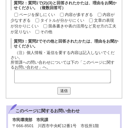
質問2：質問1で(2)(3)と回答されたかたは、理由をお聞か
せください。（複数回答可）
ページを探しにくい
内容が多すぎる
内容が
少なすぎる
タイトルが分かりにくい
文章の表現
が分かりにくい
箇条書きや表の活用など見せ方の工夫
が足りない
その他
質問3：質問2でその他と回答されたかたは、理由をお聞か
せください。
（注）個人情報・返信を要する内容は記入しないでくだ
さい。
所管課への問い合わせについては下の「このページに関す
るお問い合わせ」へ。
送信
このページに関する
お問い合わせ
市民環境部 市民課
〒666-8501 川西市中央町12番1号 市役所1階