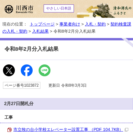
やさしい日本語
現在の位置：
トップページ
>
事業者向け
>
入札・契約
>
契約検査課
の入札・契約
>
入札結果
> 令和8年2月分入札結果
令和8年2月分入札結果
ページ番号1023872
更新日 令和8年3月3日
2月27日開札分
工事
市立牧の台小学校エレベーター設置工事 （PDF 104.7KB）