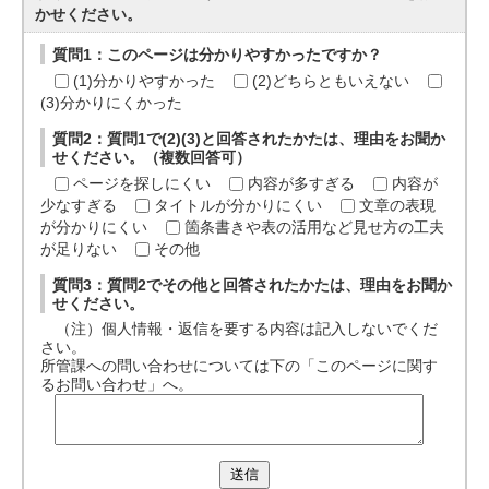
かせください。
質問1：このページは分かりやすかったですか？
(1)分かりやすかった
(2)どちらともいえない
(3)分かりにくかった
質問2：質問1で(2)(3)と回答されたかたは、理由をお聞か
せください。（複数回答可）
ページを探しにくい
内容が多すぎる
内容が
少なすぎる
タイトルが分かりにくい
文章の表現
が分かりにくい
箇条書きや表の活用など見せ方の工夫
が足りない
その他
質問3：質問2でその他と回答されたかたは、理由をお聞か
せください。
（注）個人情報・返信を要する内容は記入しないでくだ
さい。
所管課への問い合わせについては下の「このページに関す
るお問い合わせ」へ。
送信