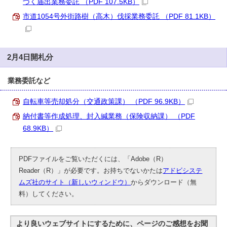
づく届出業務委託 （PDF 107.5KB）
市道1054号外街路樹（高木）伐採業務委託 （PDF 81.1KB）
2月4日開札分
業務委託など
自転車等売却処分（交通政策課） （PDF 96.9KB）
納付書等作成処理、封入緘業務（保険収納課） （PDF
68.9KB）
PDFファイルをご覧いただくには、「Adobe（R）
Reader（R）」が必要です。お持ちでないかたは
アドビシステ
ムズ社のサイト（新しいウィンドウ）
からダウンロード（無
料）してください。
より良いウェブサイトにするために、ページのご感想をお聞