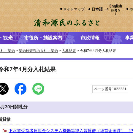
サイトマップ
・観光
市役所・施設案内
市政情報
事
入札・契約
>
契約検査課の入札・契約
>
入札結果
> 令和7年4月分入札結果
令和7年4月分入札結果
ページ番号1022231
4月30日開札分
賃貸借
下水道受益者負担金システム機器等導入賃貸借（経営企画課） （PDF 