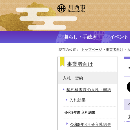
暮らし・手続き
イベント
現在の位置：
トップページ
>
事業者向け
>
事業者向け
入札・契約
契約検査課の入札・契約
入札結果
令和8年度 入札結果
令和8年8月分入札結果