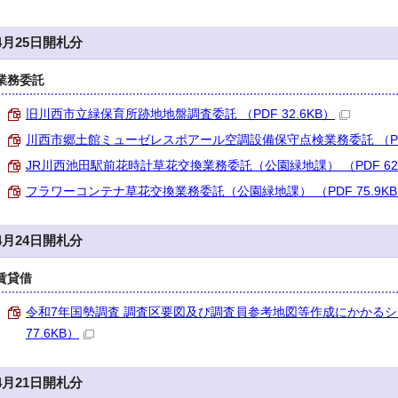
4月25日開札分
業務委託
旧川西市立緑保育所跡地地盤調査委託 （PDF 32.6KB）
川西市郷土館ミューゼレスポアール空調設備保守点検業務委託 （PDF 
JR川西池田駅前花時計草花交換業務委託（公園緑地課） （PDF 62.
フラワーコンテナ草花交換業務委託（公園緑地課） （PDF 75.9K
4月24日開札分
賃貸借
令和7年国勢調査 調査区要図及び調査員参考地図等作成にかかるシ
77.6KB）
4月21日開札分