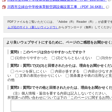
川西市立緑台中学校体育館空調設備設置工事 （PDF 34.6KB）
PDFファイルをご覧いただくには、「Adobe（R） Reader（R）」が必要
ムズ社のサイト（新しいウィンドウ）
からダウンロード（無料）してくださ
より良いウェブサイトにするために、ページのご感想をお聞かせく
質問1：このページは分かりやすかったですか？
(1)分かりやすかった
(2)どちらともいえない
(3)
質問2：質問1で(2)(3)と回答されたかたは、理由をお聞かせく
ページを探しにくい
内容が多すぎる
内容が少なす
い
文章の表現が分かりにくい
箇条書きや表の活用など見
の他
質問3：質問2でその他と回答されたかたは、理由をお聞かせく
（注）個人情報・返信を要する内容は記入しないでください。
所管課への問い合わせについては下の「このページに関するお問