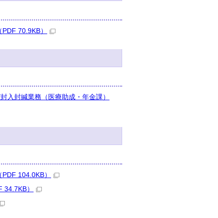
 70.9KB）
び封入封緘業務（医療助成・年金課）
 104.0KB）
4.7KB）