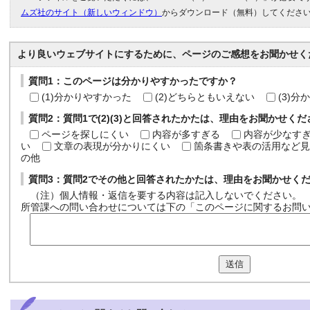
ムズ社のサイト（新しいウィンドウ）
からダウンロード（無料）してくださ
より良いウェブサイトにするために、ページのご感想をお聞かせく
質問1：このページは分かりやすかったですか？
(1)分かりやすかった
(2)どちらともいえない
(3)
質問2：質問1で(2)(3)と回答されたかたは、理由をお聞かせく
ページを探しにくい
内容が多すぎる
内容が少なす
い
文章の表現が分かりにくい
箇条書きや表の活用など見
の他
質問3：質問2でその他と回答されたかたは、理由をお聞かせく
（注）個人情報・返信を要する内容は記入しないでください。
所管課への問い合わせについては下の「このページに関するお問
送信