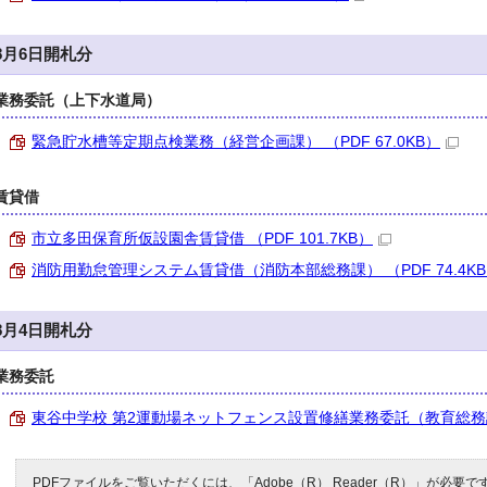
8月6日開札分
業務委託（上下水道局）
緊急貯水槽等定期点検業務（経営企画課） （PDF 67.0KB）
賃貸借
市立多田保育所仮設園舎賃貸借 （PDF 101.7KB）
消防用勤怠管理システム賃貸借（消防本部総務課） （PDF 74.4K
8月4日開札分
業務委託
東谷中学校 第2運動場ネットフェンス設置修繕業務委託（教育総務課） 
PDFファイルをご覧いただくには、「Adobe（R） Reader（R）」が必要