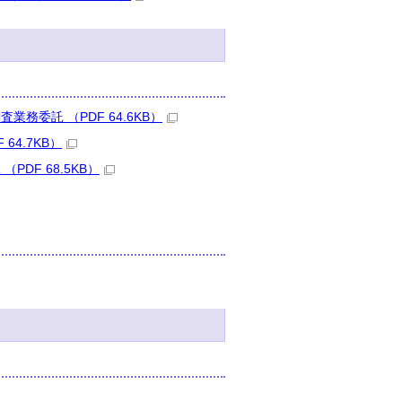
委託 （PDF 64.6KB）
4.7KB）
DF 68.5KB）