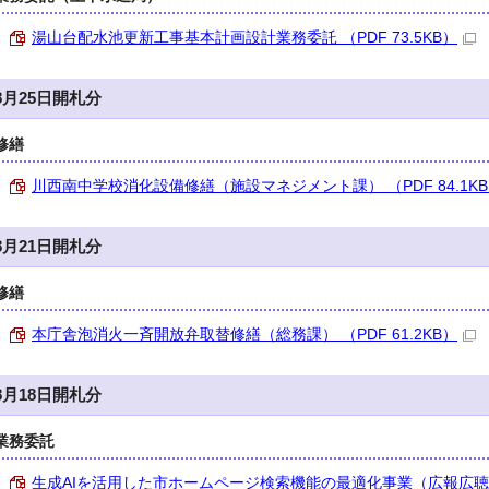
湯山台配水池更新工事基本計画設計業務委託 （PDF 73.5KB）
8月25日開札分
修繕
川西南中学校消化設備修繕（施設マネジメント課） （PDF 84.1K
8月21日開札分
修繕
本庁舎泡消火一斉開放弁取替修繕（総務課） （PDF 61.2KB）
8月18日開札分
業務委託
生成AIを活用した市ホームページ検索機能の最適化事業（広報広聴課） 