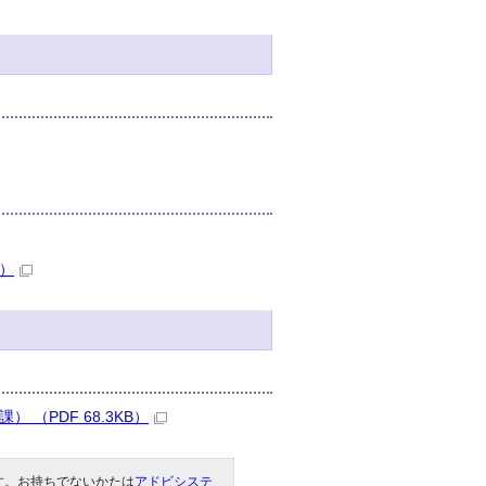
B）
（PDF 68.3KB）
です。お持ちでないかたは
アドビシステ