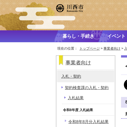
暮らし・手続き
イベント
現在の位置：
トップページ
>
事業者向け
>
事業者向け
入札・契約
契約検査課の入札・契約
入札結果
令和8年度 入札結果
令和8年8月分入札結果