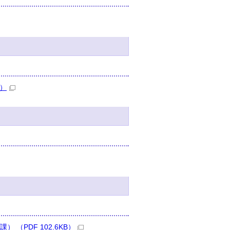
B）
（PDF 102.6KB）