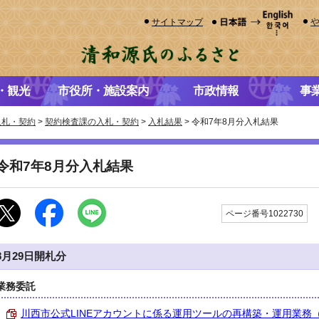
サイトマップ
・観光
市役所・施設案内
市政情報
事
入札・契約
>
契約検査課の入札・契約
>
入札結果
> 令和7年8月分入札結果
令和7年8月分入札結果
ページ番号1022730
8月29日開札分
業務委託
川西市公式LINEアカウントに係る運用ツールの再構築・運用業務（広報