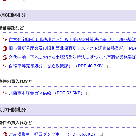
8月8日開札分
業務委託など
市営住宅絹延団地跡地における土壌汚染対策法に基づく土壌汚染調査業務
旧市役所分庁舎及び旧川西北保育所アスベスト調査業務委託 （PDF 6
久代中池・下池における土壌汚染対策法に基づく地歴調査業務委託 （P
自転車等売却処分（交通政策課） （PDF 46.7KB）
物件の買入れなど
川西市本庁舎ガス供給 （PDF 53.5KB）
8月7日開札分
物件の買入れなど
ごみ収集車（軽四ダンプ車） （PDF 66.8KB）