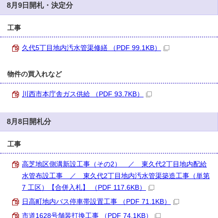
8月9日開札・決定分
工事
久代5丁目地内汚水管渠修繕 （PDF 99.1KB）
物件の買入れなど
川西市本庁舎ガス供給 （PDF 93.7KB）
8月8日開札分
工事
高芝地区側溝新設工事（その2） ／ 東久代2丁目地内配給
水管布設工事 ／ 東久代2丁目地内汚水管渠築造工事（単第
7 工区）【合併入札】 （PDF 117.6KB）
日高町地内バス停車帯設置工事 （PDF 71.1KB）
市道1628号舗装打換工事 （PDF 74.1KB）