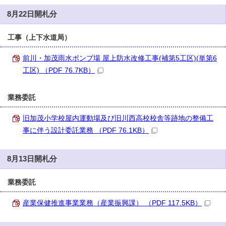
8月22日開札分
工事（上下水道局）
前川・加茂雨水ポンプ場 屋上防水改修工事(補第5工区)(単第6
工区) （PDF 76.7KB）
業務委託
旧加茂小学校屋内運動場及び旧川西高校校舎等跡地の整備工
事に伴う設計委託業務 （PDF 76.1KB）
8月13日開札分
業務委託
産業保健推進事業業務（産業振興課） （PDF 117.5KB）