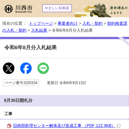
やさしい日本語
現在の位置：
トップページ
>
事業者向け
>
入札・契約
>
契約検査課
の入札・契約
>
入札結果
> 令和6年8月分入札結果
令和6年8月分入札結果
ページ番号1020154
更新日 令和6年9月13日
8月30日開札分
工事
旧南部処理センター解体及び造成工事 （PDF 122.9KB）