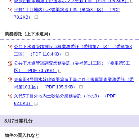
萩原台配水場湯山台送水ポンプ更新工事 （PDF 105.8KB）
平野1丁目地内汚水管渠築造工事（単第3工区） （PDF
78.2KB）
業務委託（上下水道局）
公共下水道管路施設点検業務委託（委補第7工区）（委単第3
工区） （PDF 110.4KB）
公共下水道管渠調査業務委託（委補第11工区）（委単第5工
区） （PDF 73.7KB）
東多田4号雨水幹線管渠築造工事に伴う家屋調査業務委託（委
補第10工区） （PDF 105.9KB）
久代5丁目外地内土砂処分業務委託（その3） （PDF
62.5KB）
8月7日開札分
物件の買入れなど