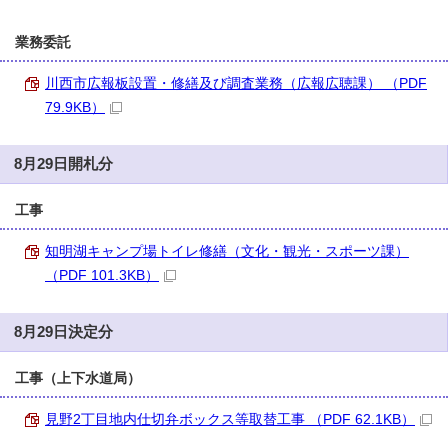
業務委託
川西市広報板設置・修繕及び調査業務（広報広聴課） （PDF
79.9KB）
8月29日開札分
工事
知明湖キャンプ場トイレ修繕（文化・観光・スポーツ課）
（PDF 101.3KB）
8月29日決定分
工事（上下水道局）
見野2丁目地内仕切弁ボックス等取替工事 （PDF 62.1KB）