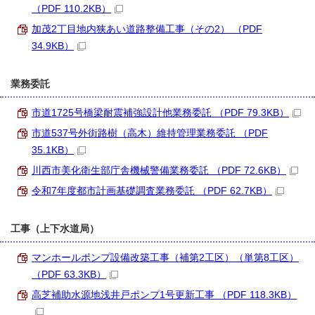
（PDF 110.2KB）
加茂2丁目地内狭あい道路整備工事（その2） （PDF
34.9KB）
業務委託
市道1725号橋梁耐震補強設計他業務委託 （PDF 79.3KB）
市道537号外街路樹（高木）維持管理業務委託 （PDF
35.1KB）
川西市美化衛生部庁舎機械警備業務委託 （PDF 72.6KB）
令和7年度都市計画基礎調査業務委託 （PDF 62.7KB）
工事（上下水道局）
マンホールポンプ設備改築工事（補第2工区）（単第8工区）
（PDF 63.3KB）
高芝補助水源地浅井戸ポンプ1号更新工事 （PDF 118.3KB）