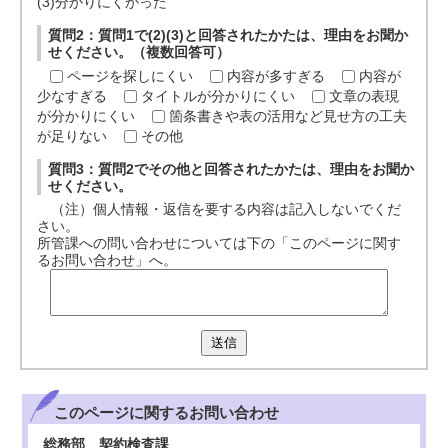
(3)分かりにくかった
質問2：質問1で(2)(3)と回答されたかたは、理由をお聞か
せください。（複数回答可）
ページを探しにくい
内容が多すぎる
内容が
少なすぎる
タイトルが分かりにくい
文章の表現
が分かりにくい
箇条書きや表の活用など見せ方の工夫
が足りない
その他
質問3：質問2でその他と回答されたかたは、理由をお聞か
せください。
（注）個人情報・返信を要する内容は記入しないでくだ
さい。
所管課への問い合わせについては下の「このページに関す
るお問い合わせ」へ。
送信
このページに関する
お問い合わせ
総務部 契約検査課