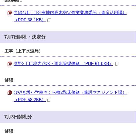
業務委託
向陽台1丁目公有地内高木剪定作業業務委託（資産活用課）
（PDF 68.1KB）
7月7日開札・決定分
工事（上下水道局）
見野2丁目地内汚水・雨水管渠修繕 （PDF 61.0KB）
修繕
けやき坂小学校さくら棟2階床修繕（施設マネジメント課）
（PDF 58.2KB）
7月3日開札分
修繕