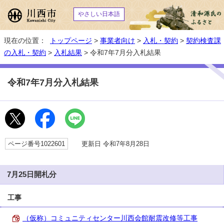
やさしい日本語
現在の位置：
トップページ
>
事業者向け
>
入札・契約
>
契約検査課
の入札・契約
>
入札結果
> 令和7年7月分入札結果
令和7年7月分入札結果
ページ番号1022601
更新日 令和7年8月28日
7月25日開札分
工事
（仮称）コミュニティセンター川西会館耐震改修等工事