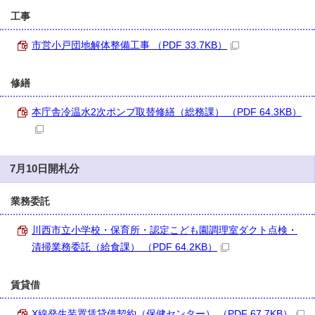
工事
市営小戸団地解体整備工事 （PDF 33.7KB）
修繕
本庁舎冷温水2次ポンプ取替修繕（総務課） （PDF 64.3KB）
7月10日開札分
業務委託
川西市立小学校・保育所・認定こども園調理室ダクト点検・
清掃業務委託（給食課） （PDF 64.2KB）
賃貸借
X線発生装置賃貸借契約（保健センター） （PDF 67.7KB）