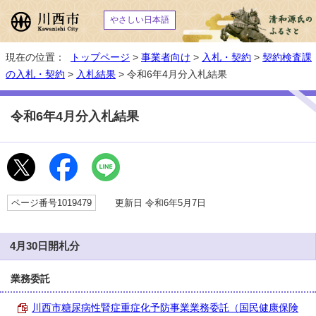
やさしい日本語
現在の位置：
トップページ
>
事業者向け
>
入札・契約
>
契約検査課
の入札・契約
>
入札結果
> 令和6年4月分入札結果
令和6年4月分入札結果
ページ番号1019479
更新日 令和6年5月7日
4月30日開札分
業務委託
川西市糖尿病性腎症重症化予防事業業務委託（国民健康保険