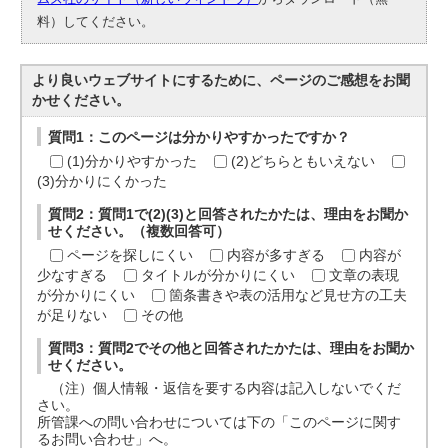
料）してください。
より良いウェブサイトにするために、ページのご感想をお聞
かせください。
質問1：このページは分かりやすかったですか？
(1)分かりやすかった
(2)どちらともいえない
(3)分かりにくかった
質問2：質問1で(2)(3)と回答されたかたは、理由をお聞か
せください。（複数回答可）
ページを探しにくい
内容が多すぎる
内容が
少なすぎる
タイトルが分かりにくい
文章の表現
が分かりにくい
箇条書きや表の活用など見せ方の工夫
が足りない
その他
質問3：質問2でその他と回答されたかたは、理由をお聞か
せください。
（注）個人情報・返信を要する内容は記入しないでくだ
さい。
所管課への問い合わせについては下の「このページに関す
るお問い合わせ」へ。