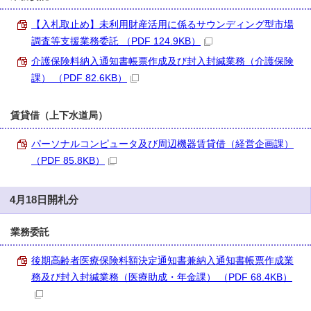
【入札取止め】未利用財産活用に係るサウンディング型市場
調査等支援業務委託 （PDF 124.9KB）
介護保険料納入通知書帳票作成及び封入封緘業務（介護保険
課） （PDF 82.6KB）
賃貸借（上下水道局）
パーソナルコンピュータ及び周辺機器賃貸借（経営企画課）
（PDF 85.8KB）
4月18日開札分
業務委託
後期高齢者医療保険料額決定通知書兼納入通知書帳票作成業
務及び封入封緘業務（医療助成・年金課） （PDF 68.4KB）