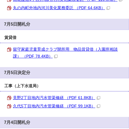
丸の内町外地内河川美化業務委託 （PDF 64.6KB）
7月5日開札分
賃貸借
留守家庭児童育成クラブ開所用 物品賃貸借（入園所相談
課） （PDF 78.4KB）
7月5日決定分
工事（上下水道局）
見野2丁目地内汚水管渠修繕 （PDF 61.8KB）
久代5丁目地内汚水管渠修繕 （PDF 99.1KB）
7月4日開札分