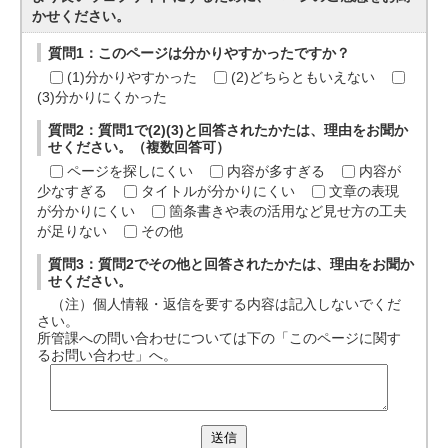
かせください。
質問1：このページは分かりやすかったですか？
(1)分かりやすかった
(2)どちらともいえない
(3)分かりにくかった
質問2：質問1で(2)(3)と回答されたかたは、理由をお聞か
せください。（複数回答可）
ページを探しにくい
内容が多すぎる
内容が
少なすぎる
タイトルが分かりにくい
文章の表現
が分かりにくい
箇条書きや表の活用など見せ方の工夫
が足りない
その他
質問3：質問2でその他と回答されたかたは、理由をお聞か
せください。
（注）個人情報・返信を要する内容は記入しないでくだ
さい。
所管課への問い合わせについては下の「このページに関す
るお問い合わせ」へ。
送信