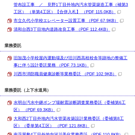
管布設工事 ／ 見野1丁目外地内汚水管渠築造工事（補第3
工区） （単第4工区）【合併入札】 （PDF 115.0KB）
市立久代小学校エレベーター設置工事 （PDF 67.9KB）
清和台西3丁目地内道路改良工事 （PDF 112.4KB）
業務委託
旧加茂小学校屋内運動場及び旧川西高校校舎等跡地の整備工
事に伴う設計委託業務 （PDF 73.1KB）
川西市消防職員健康診断等業務委託 （PDF 102.9KB）
業務委託（上下水道局）
水明台汚水中継ポンプ場耐震診断調査業務委託（委補第6工
区） （PDF 69.3KB）
大和西2丁目外地内汚水管渠改築設計業務委託（委補第8工
区）（委単第4工区） （PDF 121.8KB）
南花屋敷4丁目外地内河川美化業務委託 （PDF 110.8KB）