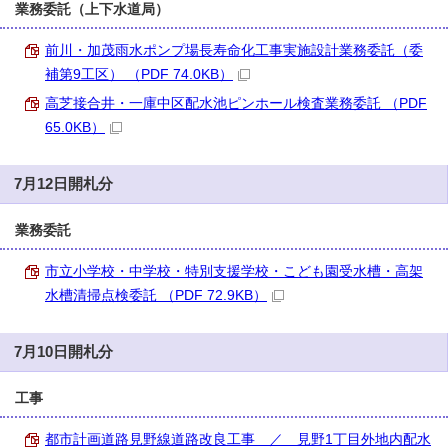
業務委託（上下水道局）
前川・加茂雨水ポンプ場長寿命化工事実施設計業務委託（委
補第9工区） （PDF 74.0KB）
高芝接合井・一庫中区配水池ピンホール検査業務委託 （PDF
65.0KB）
7月12日開札分
業務委託
市立小学校・中学校・特別支援学校・こども園受水槽・高架
水槽清掃点検委託 （PDF 72.9KB）
7月10日開札分
工事
都市計画道路見野線道路改良工事 ／ 見野1丁目外地内配水