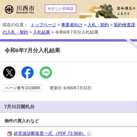
やさしい日本語
現在の位置：
トップページ
>
事業者向け
>
入札・契約
>
契約検査課
の入札・契約
>
入札結果
> 令和6年7月分入札結果
令和6年7月分入札結果
ページ番号1019889
更新日 令和6年7月31日
7月31日開札分
物件の買入れなど
超音波診断装置一式 （PDF 73.9KB）