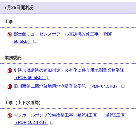
7月25日開札分
工事
郷土館ミューゼレスポアール空調機改修工事 （PDF
68.5KB）
業務委託
史跡加茂遺跡の追加指定・公有化に伴う用地測量業務委託
（PDF 66.5KB）
旧川西第二団地跡地用地測量業務委託 （PDF 64.5KB）
工事（上下水道局）
マンホールポンプ設備改築工事（補第4工区）（単第5工区）
（PDF 102.1KB）