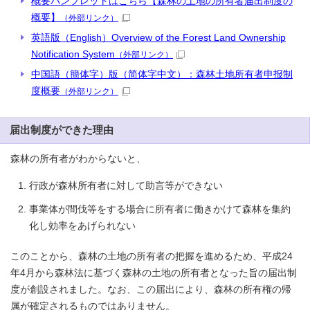
概要パンフレットはこちら【森林の土地の所有者届出制度の
概要】
（外部リンク）
英語版（English）Overview of the Forest Land Ownership
Notification System
（外部リンク）
中国語（簡体字）版（简体字中文）：森林土地所有者申报制
度概要
（外部リンク）
届出制度ができた理由
森林の所有者がわからないと、
行政が森林所有者に対して助言等ができない
事業体が間伐等をする場合に所有者に働きかけて森林を集約
化し効率をあげられない
このことから、森林の土地の所有者の把握を進めるため、平成24
年4月から森林法に基づく森林の土地の所有者となった旨の届出制
度が創設されました。なお、この届出により、森林の所有権の帰
属が確定されるものではありません。