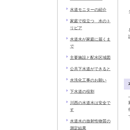
水道モニターの紹介
家庭で役立つ 水のト
リビア
水道水が家庭に届くま
で
主要施設と配水区域図
公共下水道ができると
水洗化工事のお願い
下水道の役割
川西の水道水は安全で
す
水道水の放射性物質の
測定結果