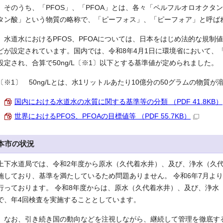
そのうち、「PFOS」、「PFOA」とは、各々「ペルフルオロオクタ
タン酸」という物質の略称で、「ピーフォス」、「ピーフォア」と呼ば
水道水におけるPFOS、PFOAについては、日本をはじめ法的な規制
どが設定されています。国内では、令和8年4月1日に環境省において、「
設定され、合算で50ng/L〔※1〕以下とする基準値が定められました。
〔※1〕 50ng/Lとは、水1リットルあたり10億分の50グラムの物質
国内における水道水の水質に関する基準等の分類 （PDF 41.8KB）
世界におけるPFOS、PFOAの目標値等 （PDF 55.7KB）
本市の状況
上下水道局では、令和2年度から原水（久代着水井）、及び、浄水（久代
施しており、基準を満たしているため問題ありません。 令和6年7月よ
行っております。 令和8年度からは、原水（久代着水井）、及び、浄水
で、年4回検査を実施することとしています。
なお、引き続き国の動向などを注視しながら、継続して管理を徹底す