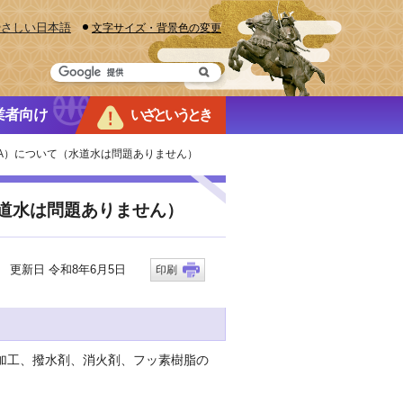
やさしい日本語
文字サイズ・背景色の変更
業者向け
いざというとき
FOA）について（水道水は問題ありません）
水道水は問題ありません）
更新日 令和8年6月5日
印刷
加工、撥水剤、消火剤、フッ素樹脂の