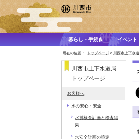
暮らし・手続き
イベント
現在の位置：
トップページ
>
川西市上下水
川西市上下水道局
トップページ
お客様へ
水の安心・安全
水質検査計画と検査結
果
水安全計画の策定