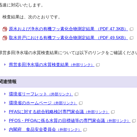
迅速に対応いたします。
検査結果は、次のとおりです。
原水および浄水の有機フッ素化合物測定結果 （PDF 47.3KB）
取水井戸における有機フッ素化合物測定結果 （PDF 49.5KB）
県営多田浄水場の水質検査結果については以下のリンクをご確認くださ
県営多田浄水場の水質検査結果
（外部リンク）
関連情報
環境省リーフレット
（外部リンク）
環境省のホームページ
（外部リンク）
PFASに対する総合戦略検討専門家会議
（外部リンク）
PFOS・PFOAに係る水質の目標値等の専門家会議
（外部リンク）
内閣府 食品安全委員会
（外部リンク）