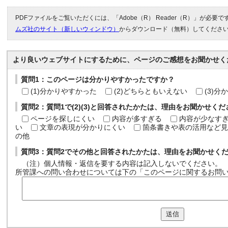
PDFファイルをご覧いただくには、「Adobe（R） Reader（R）」が必要
ムズ社のサイト（新しいウィンドウ）
からダウンロード（無料）してくださ
より良いウェブサイトにするために、ページのご感想をお聞かせく
質問1：このページは分かりやすかったですか？
(1)分かりやすかった
(2)どちらともいえない
(3)
質問2：質問1で(2)(3)と回答されたかたは、理由をお聞かせく
ページを探しにくい
内容が多すぎる
内容が少なす
い
文章の表現が分かりにくい
箇条書きや表の活用など見
の他
質問3：質問2でその他と回答されたかたは、理由をお聞かせく
（注）個人情報・返信を要する内容は記入しないでください。
所管課への問い合わせについては下の「このページに関するお問
送信