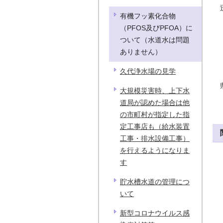
有機フッ素化合物
（PFOS及びPFOA）に
ついて（水道水は問題
ありません）
久代浄水場の見学
大規模災害時、上下水
道局が認めた場合は他
の市町村が指定した指
定工事店も（給水装置
工事・排水設備工事）
を行えるようになりま
す
貯水槽水道の管理につ
いて
新型コロナウイルス感