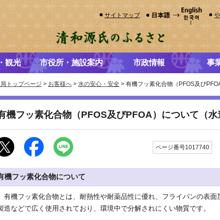
サイトマップ
・観光
市役所・施設案内
市政情報
事
道局トップページ
>
お客様へ
>
水の安心・安全
> 有機フッ素化合物（PFOS及びP
有機フッ素化合物（PFOS及びPFOA）について（
ページ番号1017740
有機フッ素化合物について
有機フッ素化合物とは、耐熱性や耐薬品性に優れ、フライパンの表面
製造などで広く使用されており、環境中で分解されにくい物質です。