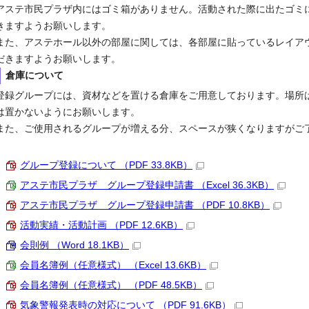
ステ市民プラザ内にはゴミ箱がありません。活動された際に出たゴミ
きますようお願いします。
た、アステホール以外の部屋に関しては、各部屋に貼っているレイア
だきますようお願いします。
倉庫について
録グループには、資材などを置ける倉庫をご用意しております。場所
は置かないようにお願いします。
た、ご使用されるグループが増える分、スペースが狭くなりますがご
グループ登録について （PDF 33.8KB）
アステ市民プラザ グループ登録申請書 （Excel 36.3KB）
アステ市民プラザ グループ登録申請書 （PDF 10.8KB）
活動実績・活動計画 （PDF 12.6KB）
会則例 （Word 18.1KB）
会員名簿例（任意様式） （Excel 13.6KB）
会員名簿例（任意様式） （PDF 48.5KB）
気象警報発表時の対応について （PDF 91.6KB）