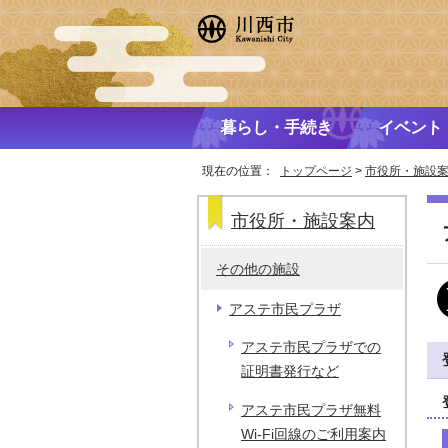
暮らし・手続き
イベント
現在の位置：
トップページ
>
市役所・施設
市役所・施設案内
その他の施設
アステ市民プラザ
アステ市民プラザでの
証明書発行など
アステ市民プラザ無料
Wi-Fi回線のご利用案内