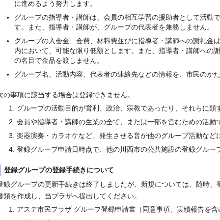
に進めるよう努力します。
グループの指導者・講師は、会員の相互学習の援助者として活動
す。また、指導者・講師が、グループの代表者を兼務しません。
グループの入会金、会費、材料費並びに指導者・講師への謝礼金
内において、可能な限り低額とします。また、指導者・講師への
の名目で金品を渡しません。
グループ名、活動内容、代表者の連絡先などの情報を、市民のか
の事項に該当する場合は登録できません。
グループの活動目的が営利、政治、宗教であったり、それらに類
会員や指導者・講師の生業の全て、または一部を営むための活動
楽器演奏・カラオケなど、発生させる音が他のグループ活動など
登録グループ申請日時点で、他の川西市の公共施設の登録グルー
登録グループの登録手続きについて
録グループの更新手続きは終了しましたが、新規については、随時、
書類を作成し、当プラザへ提出してください。
アステ市民プラザ グループ登録申請書（同意事項、実績報告を含