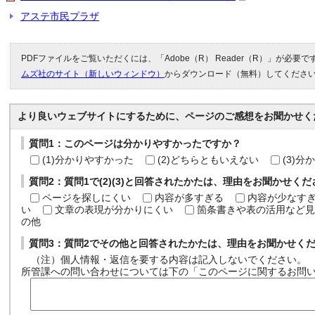
アステ市民プラザ
PDFファイルをご覧いただくには、「Adobe（R） Reader（R）」が必要
ムズ社のサイト（新しいウィンドウ）
からダウンロード（無料）してくださ
より良いウェブサイトにするために、ページのご感想をお聞かせく
質問1：このページは分かりやすかったですか？
(1)分かりやすかった
(2)どちらともいえない
(3)
質問2：質問1で(2)(3)と回答されたかたは、理由をお聞かせく
ページを探しにくい
内容が多すぎる
内容が少なす
い
文章の表現が分かりにくい
箇条書きや表の活用など見
の他
質問3：質問2でその他と回答されたかたは、理由をお聞かせく
（注）個人情報・返信を要する内容は記入しないでください。
所管課への問い合わせについては下の「このページに関するお問