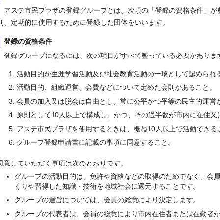
アステ市民プラザの登録グループとは、次項の「登録の資格条件」が
則、定期的に使用するために登録した団体をいいます。
登録の資格条件
登録グループになるには、次の項目がすべて整っている必要がありま
活動目的が生涯学習活動及び社会教育活動の一環として認められ
活動目的、組織運営、会費などについて定めた会則があること。
会員の加入又は脱会は自由とし、常に公平かつ平等の民主的運営
原則として10人以上で構成し、かつ、その過半数が市内に在住又
アステ市民プラザを使用するときは、概ね10人以上で活動できる
グループ登録申請書に記載の事項に同意すること。
意していただく事項は次のとおりです。
グループの活動目的は、免許や資格などの取得のためでなく、会
くりや習得した知識・技術を地域社会に還元することです。
グループの運営については、会員の総意により決定します。
グループの代表者は、会員の総意により市内在住者または在勤者