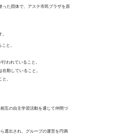
整った団体で、アステ市民プラザを原
す。
ること。
が行われていること。
は在勤していること。
こと。
員相互の自主学習活動を通じて仲間づ
から選出され、グループの運営を円満