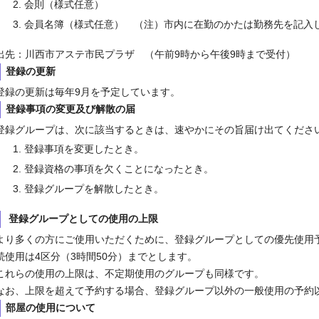
会則（様式任意）
会員名簿（様式任意） （注）市内に在勤のかたは勤務先を記入
出先：川西市アステ市民プラザ （午前9時から午後9時まで受付）
登録の更新
録の更新は毎年9月を予定しています。
登録事項の変更及び解散の届
録グループは、次に該当するときは、速やかにその旨届け出てくださ
登録事項を変更したとき。
登録資格の事項を欠くことになったとき。
登録グループを解散したとき。
登録グループとしての使用の上限
り多くの方にご使用いただくために、登録グループとしての優先使用予
続使用は4区分（3時間50分）までとします。
れらの使用の上限は、不定期使用のグループも同様です。
お、上限を超えて予約する場合、登録グループ以外の一般使用の予約
部屋の使用について