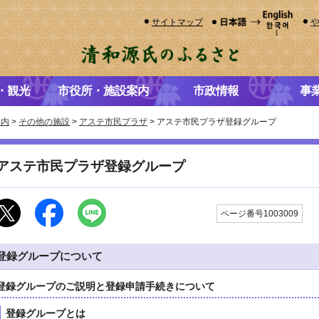
サイトマップ
・観光
市役所・施設案内
市政情報
事
案内
>
その他の施設
>
アステ市民プラザ
> アステ市民プラザ登録グループ
アステ市民プラザ登録グループ
更
ページ番号1003009
登録グループについて
登録グループのご説明と登録申請手続きについて
登録グループとは