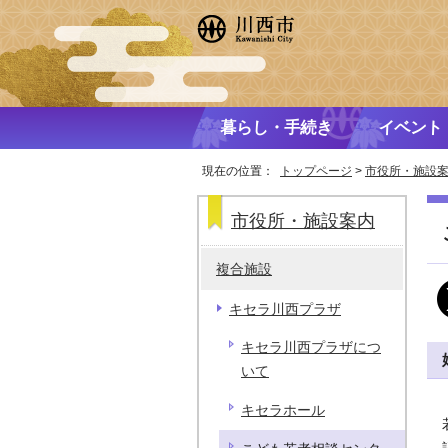
暮らし・手続き
イベント
現在の位置：
トップページ
>
市役所・施設
市役所・施設案内
複合施設
キセラ川西プラザ
キセラ川西プラザにつ
いて
キセラホール