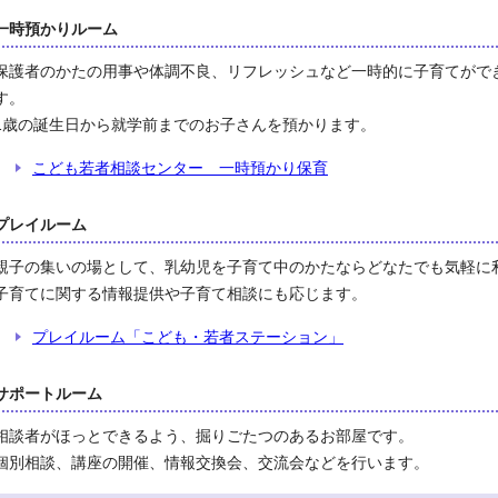
一時預かりルーム
保護者のかたの用事や体調不良、リフレッシュなど一時的に子育てがで
す。
1歳の誕生日から就学前までのお子さんを預かります。
こども若者相談センター 一時預かり保育
プレイルーム
親子の集いの場として、乳幼児を子育て中のかたならどなたでも気軽に
子育てに関する情報提供や子育て相談にも応じます。
プレイルーム「こども・若者ステーション」
サポートルーム
相談者がほっとできるよう、掘りごたつのあるお部屋です。
個別相談、講座の開催、情報交換会、交流会などを行います。