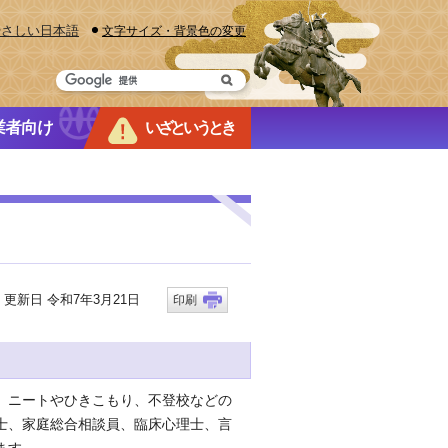
やさしい日本語
文字サイズ・背景色の変更
業者向け
いざというとき
新日 令和7年3月21日
印刷
、ニートやひきこもり、不登校などの
士、家庭総合相談員、臨床心理士、言