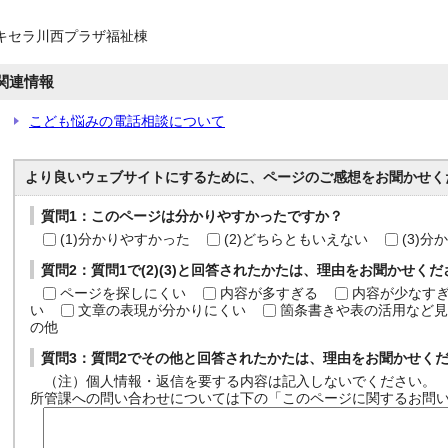
キセラ川西プラザ福祉棟
関連情報
こども悩みの電話相談について
より良いウェブサイトにするために、ページのご感想をお聞かせく
質問1：このページは分かりやすかったですか？
(1)分かりやすかった
(2)どちらともいえない
(3)
質問2：質問1で(2)(3)と回答されたかたは、理由をお聞かせく
ページを探しにくい
内容が多すぎる
内容が少なす
い
文章の表現が分かりにくい
箇条書きや表の活用など見
の他
質問3：質問2でその他と回答されたかたは、理由をお聞かせく
（注）個人情報・返信を要する内容は記入しないでください。
所管課への問い合わせについては下の「このページに関するお問