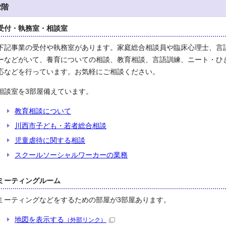
2階
受付・執務室・相談室
下記事業の受付や執務室があります。家庭総合相談員や臨床心理士、言
ーなどがいて、養育についての相談、教育相談、言語訓練、ニート・ひ
応などを行っています。お気軽にご相談ください。
相談室を3部屋備えています。
教育相談について
川西市子ども・若者総合相談
児童虐待に関する相談
スクールソーシャルワーカーの業務
ミーティングルーム
ミーティングなどをするための部屋が3部屋あります。
地図を表示する
（外部リンク）