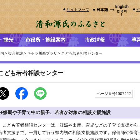
サイトマップ
・観光
市役所・施設案内
市政情報
事
案内
>
複合施設
>
キセラ川西プラザ
> こども若者相談センター
こども若者相談センター
更
ページ番号1007422
妊娠期や子育て中の親子、若者が対象の相談支援施設
こども若者相談センターは、妊娠や出産、育児などの子育て支援から
若者支援まで、一貫して行う県内初の相談支援施設です。保健師や保育