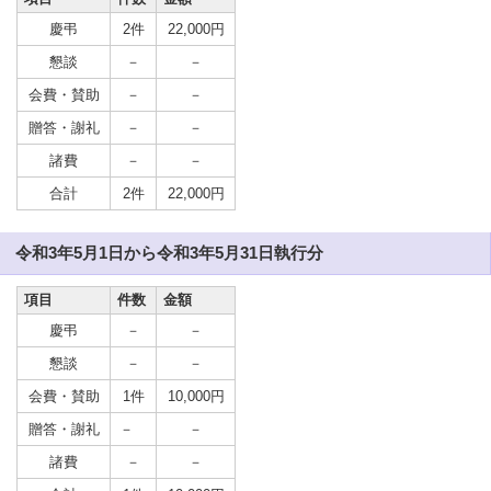
慶弔
2件
22,000円
懇談
－
－
会費・賛助
－
－
贈答・謝礼
－
－
諸費
－
－
合計
2件
22,000円
令和3年5月1日から令和3年5月31日執行分
項目
件数
金額
慶弔
－
－
懇談
－
－
会費・賛助
1件
10,000円
贈答・謝礼
－
－
諸費
－
－