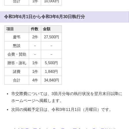
合計
1件
10,000円
令和3年6月1日から令和3年6月30日執行分
項目
件数
金額
慶弔
2件
27,500円
懇談
－
－
会費・賛助
－
－
贈答・謝礼
1件
5,500円
諸費
1件
1,840円
合計
4件
34,840円
市交際費については、3箇月分毎の執行状況を翌月末日以降に
ホームページへ掲載します。
次回の掲載予定日は、令和3年11月1日（月曜日）です。