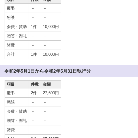
慶弔
－
－
懇談
－
－
会費・賛助
1件
10,000円
贈答・謝礼
－
－
諸費
－
－
合計
1件
10,000円
令和2年5月1日から令和2年5月31日執行分
項目
件数
金額
慶弔
2件
27,500円
懇談
－
－
会費・賛助
－
－
贈答・謝礼
－
－
諸費
－
－