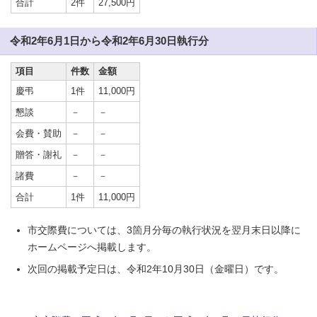
合計
2件
27,500円
令和2年6月1日から令和2年6月30日執行分
項目
件数
金額
慶弔
1件
11,000円
懇談
－
－
会費・賛助
－
－
贈答・謝礼
－
－
諸費
－
－
合計
1件
11,000円
市交際費については、3箇月分毎の執行状況を翌月末日以降に
ホームページへ掲載します。
次回の掲載予定日は、令和2年10月30日（金曜日）です。