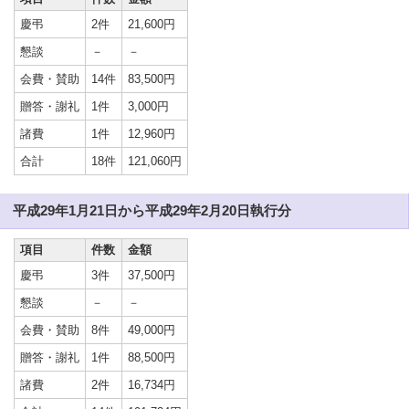
慶弔
2件
21,600円
懇談
－
－
会費・賛助
14件
83,500円
贈答・謝礼
1件
3,000円
諸費
1件
12,960円
合計
18件
121,060円
平成29年1月21日から平成29年2月20日執行分
項目
件数
金額
慶弔
3件
37,500円
懇談
－
－
会費・賛助
8件
49,000円
贈答・謝礼
1件
88,500円
諸費
2件
16,734円