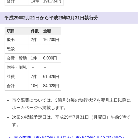
合計
14件
191,734円
平成29年2月21日から平成29年3月31日執行分
項目
件数
金額
慶弔
2件
16,200円
懇談
－
－
会費・賛助
1件
6,000円
贈答・謝礼
－
－
諸費
7件
61,828円
合計
10件
84,028円
市交際費については、3箇月分毎の執行状況を翌月末日以降に
ホームページへ掲載します。
次回の掲載予定日は、平成29年7月31日（月曜日）午前9時で
す。