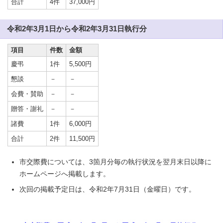
合計
4件
37,000円
令和2年3月1日から令和2年3月31日執行分
項目
件数
金額
慶弔
1件
5,500円
懇談
－
－
会費・賛助
－
－
贈答・謝礼
－
－
諸費
1件
6,000円
合計
2件
11,500円
市交際費については、3箇月分毎の執行状況を翌月末日以降に
ホームページへ掲載します。
次回の掲載予定日は、令和2年7月31日（金曜日）です。