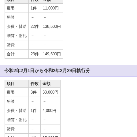
慶弔
1件
11,000円
懇談
－
－
会費・賛助
22件
138,500円
贈答・謝礼
－
－
諸費
－
－
合計
23件
149,500円
令和2年2月1日から令和2年2月29日執行分
項目
件数
金額
慶弔
3件
33,000円
懇談
－
－
会費・賛助
1件
4,000円
贈答・謝礼
－
－
諸費
－
－