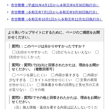
市交際費（平成31年4月1日から令和元年6月30日執行分）
市交際費（令和元年7月1日から令和元年9月30日執行分）
市交際費（令和元年10月1日から令和元年12月31日執行分）
より良いウェブサイトにするために、ページのご感想をお聞
かせください。
質問1：このページは分かりやすかったですか？
(1)分かりやすかった
(2)どちらともいえない
(3)分かりにくかった
質問2：質問1で(2)(3)と回答されたかたは、理由をお聞か
せください。（複数回答可）
ページを探しにくい
内容が多すぎる
内容が
少なすぎる
タイトルが分かりにくい
文章の表現
が分かりにくい
箇条書きや表の活用など見せ方の工夫
が足りない
その他
質問3：質問2でその他と回答されたかたは、理由をお聞か
せください。
（注）個人情報・返信を要する内容は記入しないでくだ