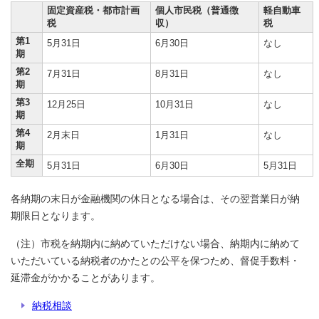
固定資産税・都市計画
個人市民税（普通徴
軽自動車
税
収）
税
第1
5月31日
6月30日
なし
期
第2
7月31日
8月31日
なし
期
第3
12月25日
10月31日
なし
期
第4
2月末日
1月31日
なし
期
全期
5月31日
6月30日
5月31日
各納期の末日が金融機関の休日となる場合は、その翌営業日が納
期限日となります。
（注）市税を納期内に納めていただけない場合、納期内に納めて
いただいている納税者のかたとの公平を保つため、督促手数料・
延滞金がかかることがあります。
納税相談