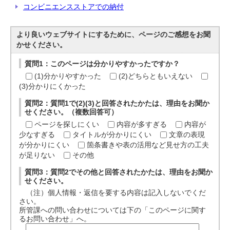
コンビニエンスストアでの納付
より良いウェブサイトにするために、ページのご感想をお聞
かせください。
質問1：このページは分かりやすかったですか？
(1)分かりやすかった
(2)どちらともいえない
(3)分かりにくかった
質問2：質問1で(2)(3)と回答されたかたは、理由をお聞か
せください。（複数回答可）
ページを探しにくい
内容が多すぎる
内容が
少なすぎる
タイトルが分かりにくい
文章の表現
が分かりにくい
箇条書きや表の活用など見せ方の工夫
が足りない
その他
質問3：質問2でその他と回答されたかたは、理由をお聞か
せください。
（注）個人情報・返信を要する内容は記入しないでくだ
さい。
所管課への問い合わせについては下の「このページに関す
るお問い合わせ」へ。