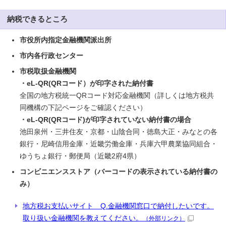
納税できるところ
市役所内指定金融機関派出所
市内各行政センター
市税取扱金融機関
・eL-QR(QRコード）が印字された納付書
全国の地方税統一QRコード対応金融機関（詳しくは地方税共
同機構の下記ページをご確認ください）
・eL-QR(QRコード)が印字されていない納付書の場合
池田泉州・三井住友・京都・山陰合同・徳島大正・みなとの各
銀行・尼崎信用金庫・近畿労働金庫・兵庫六甲農業協同組合・
ゆうちょ銀行・郵便局（近畿2府4県）
コンビニエンスストア（バーコードの表示されている納付書の
み）
地方税お支払いサイト Q.金融機関窓口で納付したいです。
取り扱い金融機関を教えてください。
（外部リンク）