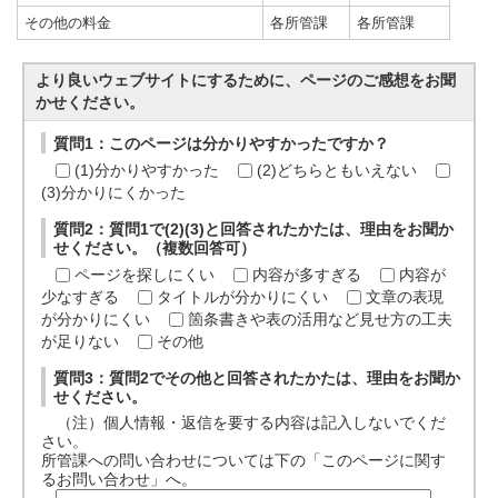
その他の料金
各所管課
各所管課
より良いウェブサイトにするために、ページのご感想をお聞
かせください。
質問1：このページは分かりやすかったですか？
(1)分かりやすかった
(2)どちらともいえない
(3)分かりにくかった
質問2：質問1で(2)(3)と回答されたかたは、理由をお聞か
せください。（複数回答可）
ページを探しにくい
内容が多すぎる
内容が
少なすぎる
タイトルが分かりにくい
文章の表現
が分かりにくい
箇条書きや表の活用など見せ方の工夫
が足りない
その他
質問3：質問2でその他と回答されたかたは、理由をお聞か
せください。
（注）個人情報・返信を要する内容は記入しないでくだ
さい。
所管課への問い合わせについては下の「このページに関す
るお問い合わせ」へ。