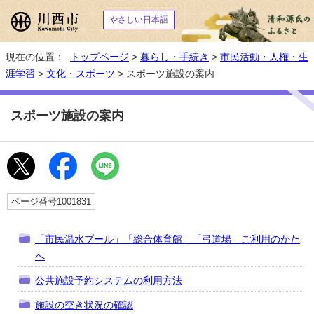
やさしい日本語
現在の位置：
トップページ
>
暮らし・手続き
>
市民活動・人権・生
涯学習
>
文化・スポーツ
> スポーツ施設の案内
スポーツ施設の案内
ページ番号1001831
「市民温水プール」「総合体育館」「弓道場」ご利用のかた
へ
公共施設予約システムの利用方法
施設の空き状況の確認