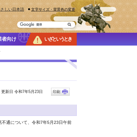
やさしい日本語
文字サイズ・背景色の変更
業者向け
いざというとき
館
新日 令和7年5月23日
印刷
話不通について、令和7年5月23日午前