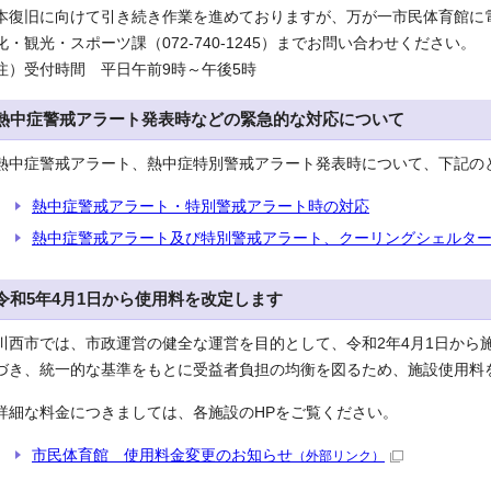
本復旧に向けて引き続き作業を進めておりますが、万が一市民体育館に
化・観光・スポーツ課（072-740-1245）までお問い合わせください。
注）受付時間 平日午前9時～午後5時
熱中症警戒アラート発表時などの緊急的な対応について
熱中症警戒アラート、熱中症特別警戒アラート発表時について、下記の
熱中症警戒アラート・特別警戒アラート時の対応
熱中症警戒アラート及び特別警戒アラート、クーリングシェルタ
令和5年4月1日から使用料を改定します
川西市では、市政運営の健全な運営を目的として、令和2年4月1日から
づき、統一的な基準をもとに受益者負担の均衡を図るため、施設使用料
詳細な料金につきましては、各施設のHPをご覧ください。
市民体育館 使用料金変更のお知らせ
（外部リンク）