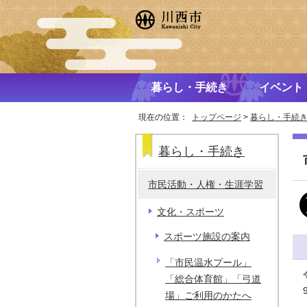
暮らし・手続き
イベント
現在の位置：
トップページ
>
暮らし・手続
暮らし・手続き
市民活動・人権・生涯学習
文化・スポーツ
スポーツ施設の案内
「市民温水プール」
「総合体育館」「弓道
場」ご利用のかたへ