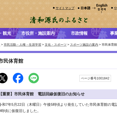
サイトマップ
・観光
市役所・施設案内
市政情報
事
き
>
市民活動・人権・生涯学習
>
文化・スポーツ
>
スポーツ施設の案内
> 市民体育
市民体育館
更
ページ番号1001842
【重要】市民体育館 電話回線仮復旧のお知らせ
令和7年5月22日（木曜日）午後5時頃より発生していた市民体育館の電
9時頃に仮復旧しました。