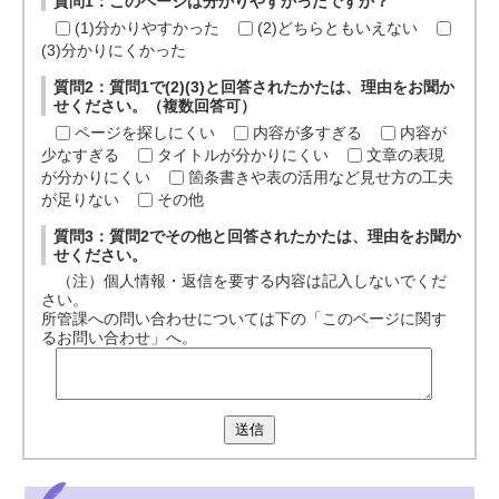
質問1：このページは分かりやすかったですか？
(1)分かりやすかった
(2)どちらともいえない
(3)分かりにくかった
質問2：質問1で(2)(3)と回答されたかたは、理由をお聞か
せください。（複数回答可）
ページを探しにくい
内容が多すぎる
内容が
少なすぎる
タイトルが分かりにくい
文章の表現
が分かりにくい
箇条書きや表の活用など見せ方の工夫
が足りない
その他
質問3：質問2でその他と回答されたかたは、理由をお聞か
せください。
（注）個人情報・返信を要する内容は記入しないでくだ
さい。
所管課への問い合わせについては下の「このページに関す
るお問い合わせ」へ。
送信