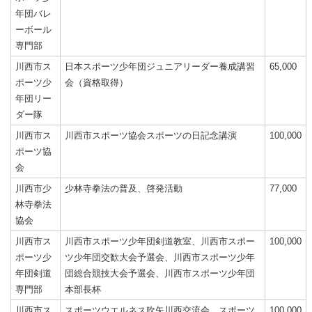
年団バレ
ーボール
専門部
川西市ス
日本スポーツ少年団ジュニアリーダー養成講習
65,000
ポーツ少
会（資格取得）
年団リー
ダー隊
川西市ス
川西市スポーツ協会スポーツの日記念講演
100,000
ポーツ協
会
川西市少
少林寺拳法の普及、啓発活動
77,000
林寺拳法
協会
川西市ス
川西市スポーツ少年団剣道教室、川西市スポー
100,000
ポーツ少
ツ少年団交歓大会予選会、川西市スポーツ少年
年団剣道
団総合競技大会予選会、川西市スポーツ少年団
専門部
本部長杯
川西市ス
スポーツウエルネス吹矢川西交流会、スポーツ
100,000