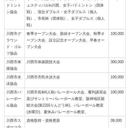
ドミント
ェスティバルin川西、女子バドミントン（団体
ン協会
戦）、混合ダブルス・女子ダブルス（個人
戦）、市長杯（団体戦）、女子ダブルス（個人
戦）
川西市グ
春季オープン大会、新緑オープン大会、秋季オ
100,000
ラウン
ープン大会、設立記念オープン大会、早春オー
ド・ゴル
プン大会
フ協会
川西市体
川西市体操競技大会
300,000
操協会
川西市水
川西市市民水泳大会
100,000
泳協会
川西市バ
川西市長杯6人制バレーボール大会、審判講習会
100,000
レーボー
及びサントリーバレーボール教室、阪神地区親
ル協会
睦大会(第22回りんどう杯)、バレーボール教室
(水曜日)、夏休みバレーボール教室、
川西市ス
資格取得・資格更新
39,000
ポーツ少