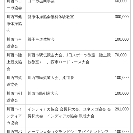
川西市ヨ
ヨーガ振興事業
60,000
ーガ協会
川西市健
健康体操協会無料体験教室
300,000
康体操協
会
川西市弓
親子弓道体験会
100,000
道協会
川西市陸
川西市駅伝競走大会、1日スポーツ教室（陸上競
70,000
上競技協
技教室）、川西市ロードレース大会
会
川西市柔
川西市民柔道大会、柔道祭
100,000
道協会
川西市剣
川西市民剣道大会
100,000
道協会
川西市イ
インディアカ協会 会長杯大会、ユネスコ協会 会
291,000
ンディア
長杯大会、インディアカ協会 親睦大会
カ協会
川西市バ
オープン大会（グランドシニアバドミントンフ
100,000