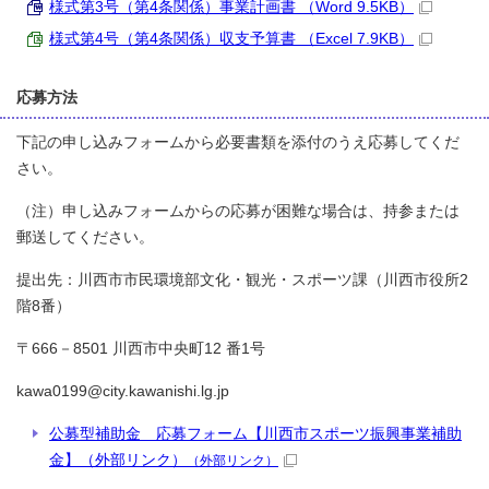
様式第3号（第4条関係）事業計画書 （Word 9.5KB）
様式第4号（第4条関係）収支予算書 （Excel 7.9KB）
応募方法
下記の申し込みフォームから必要書類を添付のうえ応募してくだ
さい。
（注）申し込みフォームからの応募が困難な場合は、持参または
郵送してください。
提出先：川西市市民環境部文化・観光・スポーツ課（川西市役所2
階8番）
〒666－8501 川西市中央町12 番1号
kawa0199@city.kawanishi.lg.jp
公募型補助金 応募フォーム【川西市スポーツ振興事業補助
金】（外部リンク）
（外部リンク）