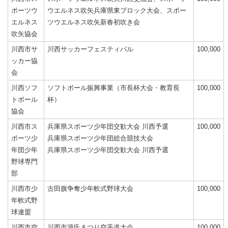
ポーツウ
ウエルネス吹矢兵庫県東ブロック大会、スポー
エルネス
ツウエルネス吹矢新春初吹き会
吹矢協会
川西市サ
川西サッカーフェスティバル
100,000
ッカー協
会
川西ソフ
ソフトボール振興事業（市長杯大会・教育長
100,000
トボール
杯）
協会
川西市ス
兵庫県スポーツ少年団交歓大会 川西予選
100,000
ポーツ少
兵庫県スポーツ少年団総合競技大会
年団少年
兵庫県スポーツ少年団交歓大会 川西予選
野球専門
部
川西市少
古田旗争奪少年軟式野球大会
100,000
年軟式野
球連盟
川西市空
川西市源氏まつり空手道大会
100,000