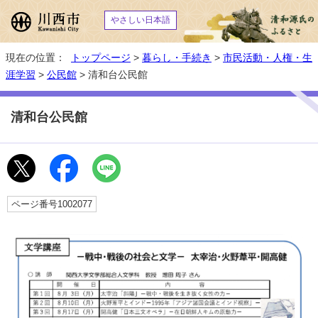
やさしい日本語
現在の位置：
トップページ
>
暮らし・手続き
>
市民活動・人権・生
涯学習
>
公民館
> 清和台公民館
清和台公民館
ページ番号1002077