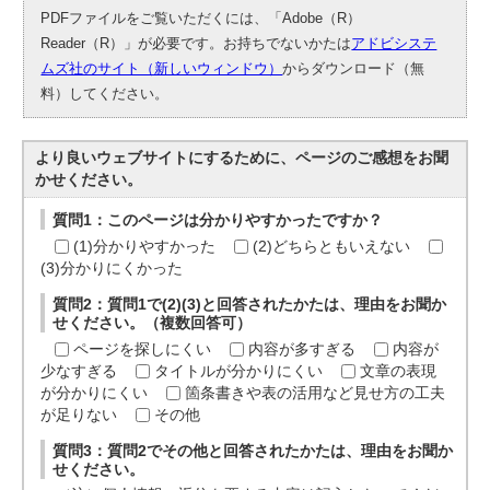
PDFファイルをご覧いただくには、「Adobe（R）
Reader（R）」が必要です。お持ちでないかたは
アドビシステ
ムズ社のサイト（新しいウィンドウ）
からダウンロード（無
料）してください。
より良いウェブサイトにするために、ページのご感想をお聞
かせください。
質問1：このページは分かりやすかったですか？
(1)分かりやすかった
(2)どちらともいえない
(3)分かりにくかった
質問2：質問1で(2)(3)と回答されたかたは、理由をお聞か
せください。（複数回答可）
ページを探しにくい
内容が多すぎる
内容が
少なすぎる
タイトルが分かりにくい
文章の表現
が分かりにくい
箇条書きや表の活用など見せ方の工夫
が足りない
その他
質問3：質問2でその他と回答されたかたは、理由をお聞か
せください。