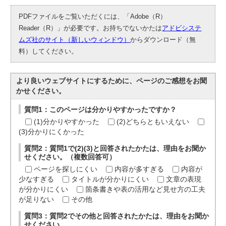
PDFファイルをご覧いただくには、「Adobe（R）
Reader（R）」が必要です。お持ちでないかたは
アドビシステ
ムズ社のサイト（新しいウィンドウ）
からダウンロード（無
料）してください。
より良いウェブサイトにするために、ページのご感想をお聞
かせください。
質問1：このページは分かりやすかったですか？
(1)分かりやすかった
(2)どちらともいえない
(3)分かりにくかった
質問2：質問1で(2)(3)と回答されたかたは、理由をお聞か
せください。（複数回答可）
ページを探しにくい
内容が多すぎる
内容が
少なすぎる
タイトルが分かりにくい
文章の表現
が分かりにくい
箇条書きや表の活用など見せ方の工夫
が足りない
その他
質問3：質問2でその他と回答されたかたは、理由をお聞か
せください。