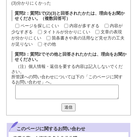
(3)分かりにくかった
質問2：質問1で(2)(3)と回答されたかたは、理由をお聞か
せください。（複数回答可）
ページを探しにくい
内容が多すぎる
内容が
少なすぎる
タイトルが分かりにくい
文章の表現
が分かりにくい
箇条書きや表の活用など見せ方の工夫
が足りない
その他
質問3：質問2でその他と回答されたかたは、理由をお聞か
せください。
（注）個人情報・返信を要する内容は記入しないでくだ
さい。
所管課への問い合わせについては下の「このページに関す
るお問い合わせ」へ。
送信
このページに関する
お問い合わせ