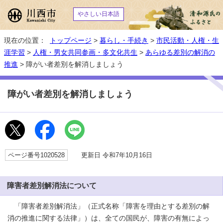
やさしい日本語
現在の位置：
トップページ
>
暮らし・手続き
>
市民活動・人権・生
涯学習
>
人権・男女共同参画・多文化共生
>
あらゆる差別の解消の
推進
> 障がい者差別を解消しましょう
障がい者差別を解消しましょう
ページ番号1020528
更新日 令和7年10月16日
障害者差別解消法について
「障害者差別解消法」（正式名称「障害を理由とする差別の解
消の推進に関する法律」）は、全ての国民が、障害の有無によっ