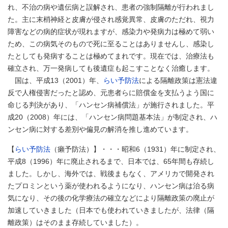
れ、不治の病や遺伝病と誤解され、患者の強制隔離が行われまし
た。主に末梢神経と皮膚が侵され感覚異常、皮膚のただれ、視力
障害などの病的症状が現れますが、感染力や発病力は極めて弱い
ため、この病気そのもので死に至ることはありませんし、感染し
たとしても発病することは極めてまれです。現在では、治療法も
確立され、万一発病しても後遺症も起こすことなく治癒します。
国は、平成13（2001）年、
らい予防法
による隔離政策は憲法違
反で人権侵害だったと認め、元患者らに賠償金を支払うよう国に
命じる判決があり、「ハンセン病補償法」が施行されました。平
成20（2008）年には、「ハンセン病問題基本法」が制定され、ハ
ンセン病に対する差別や偏見の解消を推し進めています。
【
らい予防法
（癩予防法）】・・・昭和6（1931）年に制定され、
平成8（1996）年に廃止されるまで、日本では、65年間も存続し
ました。しかし、海外では、戦後まもなく、アメリカで開発され
たプロミンという薬が使われるようになり、ハンセン病は治る病
気になり、その後の化学療法の確立などにより隔離政策の廃止が
加速していきました（日本でも使われていきましたが、法律（隔
離政策）はそのまま存続していました）。