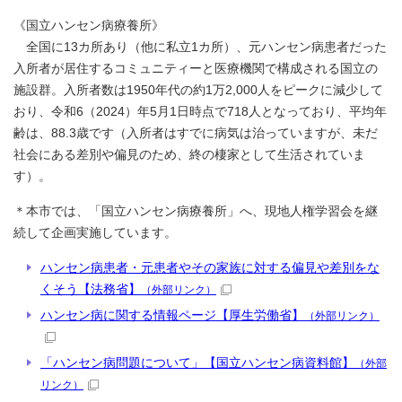
《国立ハンセン病療養所》
全国に13カ所あり（他に私立1カ所）、元ハンセン病患者だった
入所者が居住するコミュニティーと医療機関で構成される国立の
施設群。入所者数は1950年代の約1万2,000人をピークに減少して
おり、令和6（2024）年5月1日時点で718人となっており、平均年
齢は、88.3歳です（入所者はすでに病気は治っていますが、未だ
社会にある差別や偏見のため、終の棲家として生活されていま
す）。
＊本市では、「国立ハンセン病療養所」へ、現地人権学習会を継
続して企画実施しています。
ハンセン病患者・元患者やその家族に対する偏見や差別をな
くそう【法務省】
（外部リンク）
ハンセン病に関する情報ページ【厚生労働省】
（外部リンク）
「ハンセン病問題について」【国立ハンセン病資料館】
（外部
リンク）