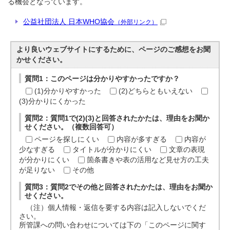
る機会となっています。
公益社団法人 日本WHO協会
（外部リンク）
より良いウェブサイトにするために、ページのご感想をお聞
かせください。
質問1：このページは分かりやすかったですか？
(1)分かりやすかった
(2)どちらともいえない
(3)分かりにくかった
質問2：質問1で(2)(3)と回答されたかたは、理由をお聞か
せください。（複数回答可）
ページを探しにくい
内容が多すぎる
内容が
少なすぎる
タイトルが分かりにくい
文章の表現
が分かりにくい
箇条書きや表の活用など見せ方の工夫
が足りない
その他
質問3：質問2でその他と回答されたかたは、理由をお聞か
せください。
（注）個人情報・返信を要する内容は記入しないでくだ
さい。
所管課への問い合わせについては下の「このページに関す