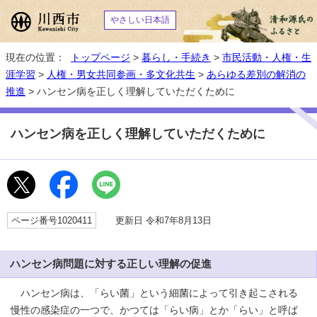
やさしい日本語
現在の位置：
トップページ
>
暮らし・手続き
>
市民活動・人権・生
涯学習
>
人権・男女共同参画・多文化共生
>
あらゆる差別の解消の
推進
> ハンセン病を正しく理解していただくために
ハンセン病を正しく理解していただくために
ページ番号1020411
更新日 令和7年8月13日
ハンセン病問題に対する正しい理解の促進
ハンセン病は、「らい菌」という細菌によって引き起こされる
慢性の感染症の一つで、かつては「らい病」とか「らい」と呼ば