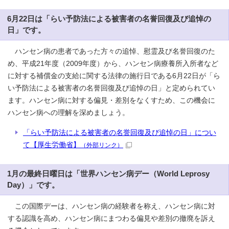
6月22日は「らい予防法による被害者の名誉回復及び追悼の
日」です。
ハンセン病の患者であった方々の追悼、慰霊及び名誉回復のた
め、平成21年度（2009年度）から、ハンセン病療養所入所者など
に対する補償金の支給に関する法律の施行日である6月22日が「ら
い予防法による被害者の名誉回復及び追悼の日」と定められてい
ます。ハンセン病に対する偏見・差別をなくすため、この機会に
ハンセン病への理解を深めましょう。
「らい予防法による被害者の名誉回復及び追悼の日」につい
て【厚生労働省】
（外部リンク）
1月の最終日曜日は「世界ハンセン病デー（World Leprosy
Day）」です。
この国際デーは、ハンセン病の経験者を称え、ハンセン病に対
する認識を高め、ハンセン病にまつわる偏見や差別の撤廃を訴え