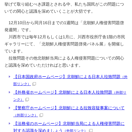
挙げて取り組むべき課題とされる中、私たち国民がこの問題につ
いての関心と認識を深めていくことが大切です。
12月10日から同月16日までの1週間は「北朝鮮人権侵害問題啓
発週間」です。
川西市では毎年12月もしくは1月に、川西市役所庁舎1階の市民
ギャラリーにて、「北朝鮮人権侵害問題啓発パネル展」を開催し
ています。
拉致問題その他北朝鮮当局による人権侵害問題についての関心
と認識を深めていただければと思います。
【日本国政府ホームページ】北朝鮮による日本人拉致問題
（外
部リンク）
【外務省ホームページ】北朝鮮による日本人拉致問題
（外部リ
ンク）
【警察庁ホームページ】北朝鮮による拉致容疑事案について
（外部リンク）
【法務省のホームページ】北朝鮮当局による人権侵害問題に
対する認識を深めましょう
（外部リンク）