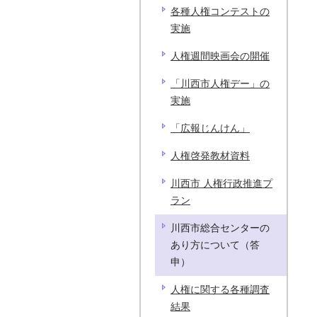
各種人権コンテストの
実施
人権週間映画会の開催
「川西市人権デー」の
実施
「広報じんけん」
人権啓発教材資料
川西市 人権行政推進プ
ラン
川西市総合センターの
あり方について（答
申）
人権に関する各種調査
結果