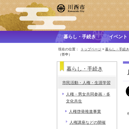
暮らし・手続き
イベント
現在の位置：
トップページ
>
暮らし・手続
（答申）
暮らし・手続き
市民活動・人権・生涯学習
人権・男女共同参画・多
文化共生
人権啓発推進事業
人権講座などの開催