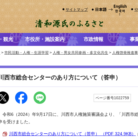
サイトマップ
・観光
市役所・施設案内
市政情報
事
き
>
市民活動・人権・生涯学習
>
人権・男女共同参画・多文化共生
>
人権啓発推進事
川西市総合センターのあり方について（答申）
更
ページ番号1022759
令和6（2024）年9月17日に、川西市人権施策審議会より、「川西市
申を受けました。
川西市総合センターのあり方について（答申） （PDF 324.9KB）