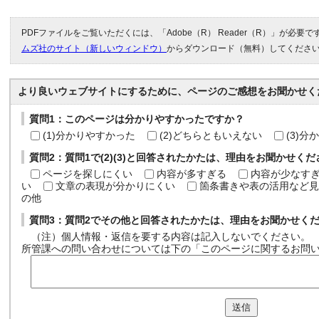
PDFファイルをご覧いただくには、「Adobe（R） Reader（R）」が必要
ムズ社のサイト（新しいウィンドウ）
からダウンロード（無料）してくださ
より良いウェブサイトにするために、ページのご感想をお聞かせく
質問1：このページは分かりやすかったですか？
(1)分かりやすかった
(2)どちらともいえない
(3)
質問2：質問1で(2)(3)と回答されたかたは、理由をお聞かせく
ページを探しにくい
内容が多すぎる
内容が少なす
い
文章の表現が分かりにくい
箇条書きや表の活用など見
の他
質問3：質問2でその他と回答されたかたは、理由をお聞かせく
（注）個人情報・返信を要する内容は記入しないでください。
所管課への問い合わせについては下の「このページに関するお問
送信