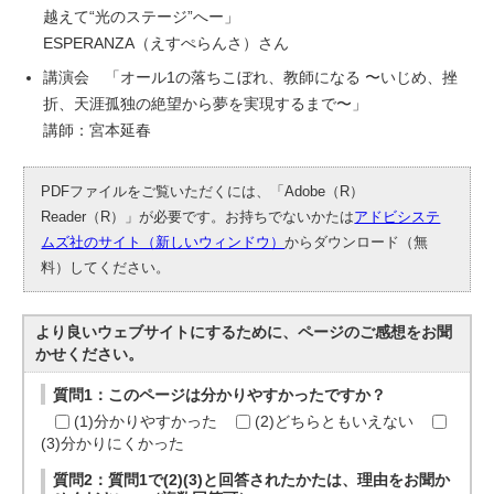
越えて“光のステージ”へー」
ESPERANZA（えすぺらんさ）さん
講演会 「オール1の落ちこぼれ、教師になる 〜いじめ、挫
折、天涯孤独の絶望から夢を実現するまで〜」
講師：宮本延春
PDFファイルをご覧いただくには、「Adobe（R）
Reader（R）」が必要です。お持ちでないかたは
アドビシステ
ムズ社のサイト（新しいウィンドウ）
からダウンロード（無
料）してください。
より良いウェブサイトにするために、ページのご感想をお聞
かせください。
質問1：このページは分かりやすかったですか？
(1)分かりやすかった
(2)どちらともいえない
(3)分かりにくかった
質問2：質問1で(2)(3)と回答されたかたは、理由をお聞か