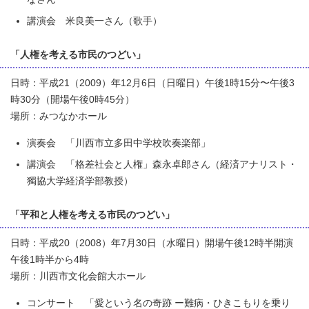
講演会 米良美一さん（歌手）
「人権を考える市民のつどい」
日時：平成21（2009）年12月6日（日曜日）午後1時15分〜午後3
時30分（開場午後0時45分）
場所：みつなかホール
演奏会 「川西市立多田中学校吹奏楽部」
講演会 「格差社会と人権」森永卓郎さん（経済アナリスト・
獨協大学経済学部教授）
「平和と人権を考える市民のつどい」
日時：平成20（2008）年7月30日（水曜日）開場午後12時半開演
午後1時半から4時
場所：川西市文化会館大ホール
コンサート 「愛という名の奇跡 ー難病・ひきこもりを乗り