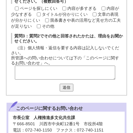
せください。（複数回答可）
ページを探しにくい
内容が多すぎる
内容が
少なすぎる
タイトルが分かりにくい
文章の表現
が分かりにくい
箇条書きや表の活用など見せ方の工夫
が足りない
その他
質問3：質問2でその他と回答されたかたは、理由をお聞か
せください。
（注）個人情報・返信を要する内容は記入しないでくだ
さい。
所管課への問い合わせについては下の「このページに関す
るお問い合わせ」へ。
送信
このページに関する
お問い合わせ
市長公室 人権推進多文化共生課
〒666-8501 川西市中央町12番1号 市役所4階
電話：072-740-1150 ファクス：072-740-1151