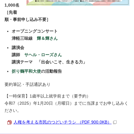
1,000名
［先着
順・事前申し込み不要］
オープニングコンサート
津軽三味線
輝＆輝さん
講演会
講師
サヘル・ローズさん
講演テーマ 「出会いこそ、生きる力」
折り鶴平和大使
の活動報告
要約筆記・手話通訳あり
【一時保育】1歳半以上就学前まで（要予約）
令和7（2025）年1月20日（月曜日）までに当課までお申し込みく
ださい。
人権を考える市民のつどいチラシ （PDF 900.0KB）