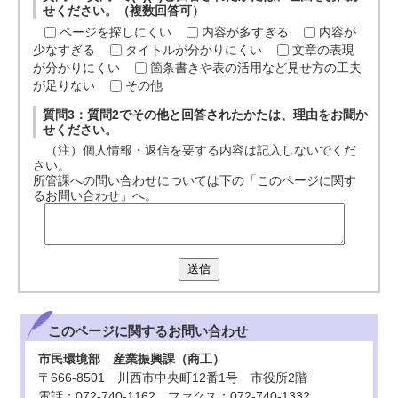
せください。（複数回答可）
ページを探しにくい
内容が多すぎる
内容が
少なすぎる
タイトルが分かりにくい
文章の表現
が分かりにくい
箇条書きや表の活用など見せ方の工夫
が足りない
その他
質問3：質問2でその他と回答されたかたは、理由をお聞か
せください。
（注）個人情報・返信を要する内容は記入しないでくだ
さい。
所管課への問い合わせについては下の「このページに関す
るお問い合わせ」へ。
送信
このページに関する
お問い合わせ
市民環境部 産業振興課（商工）
〒666-8501 川西市中央町12番1号 市役所2階
電話：072-740-1162 ファクス：072-740-1332