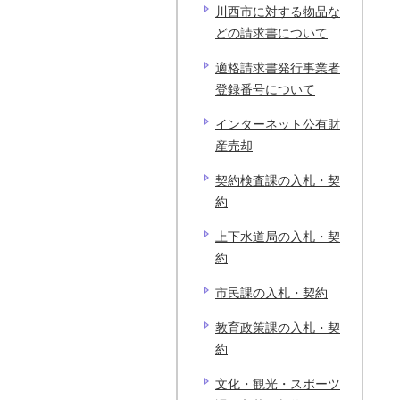
川西市に対する物品な
どの請求書について
適格請求書発行事業者
登録番号について
インターネット公有財
産売却
契約検査課の入札・契
約
上下水道局の入札・契
約
市民課の入札・契約
教育政策課の入札・契
約
文化・観光・スポーツ