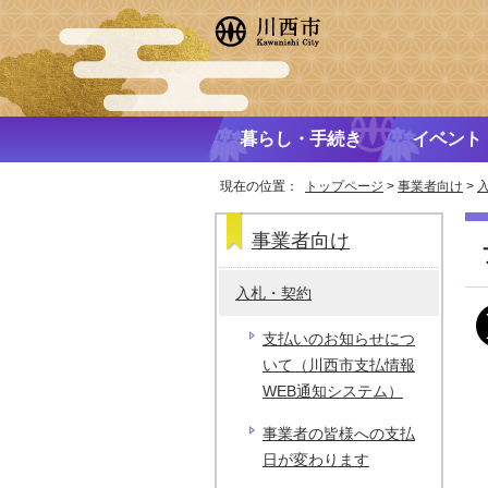
暮らし・手続き
イベント
現在の位置：
トップページ
>
事業者向け
>
事業者向け
入札・契約
支払いのお知らせにつ
いて（川西市支払情報
WEB通知システム）
事業者の皆様への支払
日が変わります