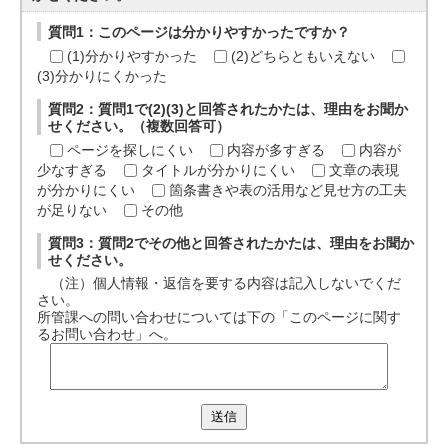
質問1：このページは分かりやすかったですか？
(1)分かりやすかった
(2)どちらともいえない
(3)分かりにくかった
質問2：質問1で(2)(3)と回答されたかたは、理由をお聞か
せください。（複数回答可）
ページを探しにくい
内容が多すぎる
内容が
少なすぎる
タイトルが分かりにくい
文章の表現
が分かりにくい
箇条書きや表の活用など見せ方の工夫
が足りない
その他
質問3：質問2でその他と回答されたかたは、理由をお聞か
せください。
（注）個人情報・返信を要する内容は記入しないでくだ
さい。
所管課への問い合わせについては下の「このページに関す
るお問い合わせ」へ。
送信