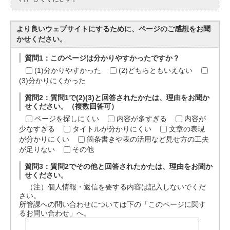
より良いウェブサイトにするために、ページのご感想をお聞
かせください。
質問1：このページは分かりやすかったですか？
(1)分かりやすかった
(2)どちらともいえない
(3)分かりにくかった
質問2：質問1で(2)(3)と回答されたかたは、理由をお聞か
せください。（複数回答可）
ページを探しにくい
内容が多すぎる
内容が
少なすぎる
タイトルが分かりにくい
文章の表現
が分かりにくい
箇条書きや表の活用など見せ方の工夫
が足りない
その他
質問3：質問2でその他と回答されたかたは、理由をお聞か
せください。
（注）個人情報・返信を要する内容は記入しないでくだ
さい。
所管課への問い合わせについては下の「このページに関す
るお問い合わせ」へ。