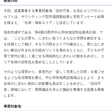
募集内容
今回、提案募集する事業対象地「旧分庁舎」を含むエリアのコン
セプトは、サウンディング型市場調査結果と市民アンケート結果
を踏まえ、「住居・福祉エリア」と設定しています。
現在作成中である「第4期川西市中心市街地活性化基本計画」で
は、「こどもが育ち、にぎわい息づくまちなか空間を創出する」
を目標として掲げ、キセラ川西をエリアの拠点とし、新たなにぎ
わい拠点が生まれる仕組みづくりを進めるとともに、子どもや子
育て世代が楽しく過ごせる持続的なにぎわいの創出をめざし、エ
リア全体の活性化を進めることとしています。
そのような背景から、多世代が「楽しく充実した日常」を過ごせ
るような生活環境を整え、中心市街地周辺地域はもとより、まち
全体のにぎわい創出に好影響を及ぼすことをめざし、「旧分庁
舎」跡地において、商業施設を含んだ施設を整備する提案を募集
します。
事業対象地