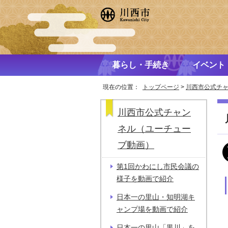
暮らし・手続き
イベント
現在の位置：
トップページ
>
川西市公式チ
川西市公式チャン
ネル（ユーチュー
ブ動画）
第1回かわにし市民会議の
様子を動画で紹介
日本一の里山・知明湖キ
ャンプ場を動画で紹介
日本一の里山「黒川」を