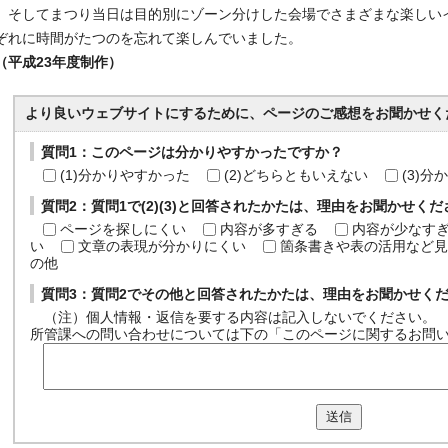
そしてまつり当日は目的別にゾーン分けした会場でさまざまな楽しい
ぞれに時間がたつのを忘れて楽しんでいました。
（平成23年度制作）
より良いウェブサイトにするために、ページのご感想をお聞かせく
質問1：このページは分かりやすかったですか？
(1)分かりやすかった
(2)どちらともいえない
(3)
質問2：質問1で(2)(3)と回答されたかたは、理由をお聞かせく
ページを探しにくい
内容が多すぎる
内容が少なす
い
文章の表現が分かりにくい
箇条書きや表の活用など見
の他
質問3：質問2でその他と回答されたかたは、理由をお聞かせく
（注）個人情報・返信を要する内容は記入しないでください。
所管課への問い合わせについては下の「このページに関するお問
送信