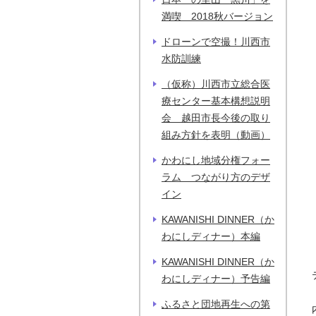
満喫 2018秋バージョン
ドローンで空撮！川西市
水防訓練
（仮称）川西市立総合医
療センター基本構想説明
会 越田市長今後の取り
組み方針を表明（動画）
かわにし地域分権フォー
ラム つながり方のデザ
イン
KAWANISHI DINNER（か
わにしディナー）本編
KAWANISHI DINNER（か
わにしディナー）予告編
ふるさと団地再生への第