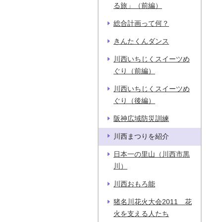
る旅」（前編）
総合計画って何？
きんたくんダンス
川西いちじくスイーツめ
ぐり（前編）
川西いちじくスイーツめ
ぐり（後編）
阪神広域防災訓練
川西まつりを紹介
日本一の里山（川西市黒
川）
川西おもろ能
猪名川花火大会2011 花
火を支える人たち