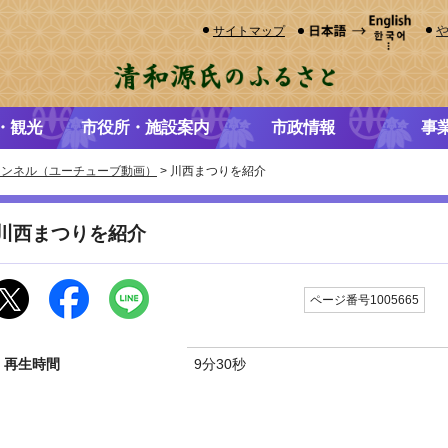
サイトマップ
・観光
市役所・施設案内
市政情報
事
ャンネル（ユーチューブ動画）
> 川西まつりを紹介
川西まつりを紹介
更
ページ番号1005665
再生時間
9分30秒