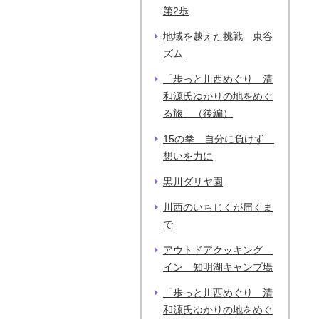
第2歩
地域を越えた挑戦 東谷
ズム
「歩っと川西めぐり 清
和源氏ゆかりの地をめぐ
る旅」（後編）
15の拳 自分に負けず
想いを力に
黒川ダリヤ園
川西のいちじくが届くま
で
アウトドアクッキング
イン 知明湖キャンプ場
「歩っと川西めぐり 清
和源氏ゆかりの地をめぐ