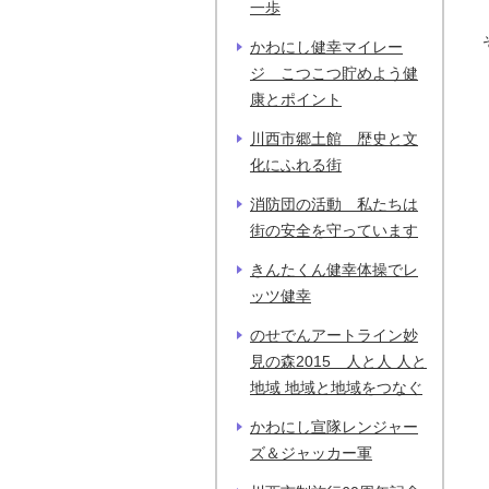
一歩
かわにし健幸マイレー
ジ こつこつ貯めよう健
康とポイント
川西市郷土館 歴史と文
化にふれる街
消防団の活動 私たちは
街の安全を守っています
きんたくん健幸体操でレ
ッツ健幸
のせでんアートライン妙
見の森2015 人と人 人と
地域 地域と地域をつなぐ
かわにし宣隊レンジャー
ズ＆ジャッカー軍