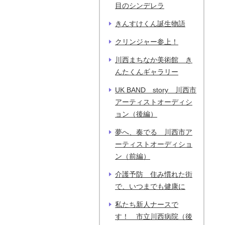
目のシンデレラ
きんすけくん誕生物語
クリンジャー参上！
川西まちなか美術館 き
んたくんギャラリー
UK BAND story 川西市
アーティストオーディシ
ョン（後編）
夢へ、奏でる 川西市ア
ーティストオーディショ
ン（前編）
介護予防 住み慣れた街
で、いつまでも健康に
私たち新人ナースで
す！ 市立川西病院（後