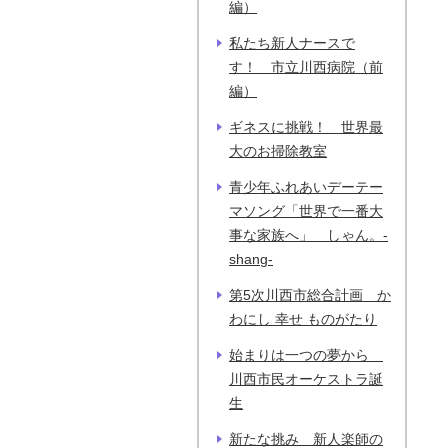
編）
私たち新人ナースで
す！ 市立川西病院（前
編）
ギネスに挑戦！ 世界最
大のお掃除教室
青少年ふれあいデーテー
マソング「世界で一番大
事な家族へ」 しゃん。-
shang-
第5次川西市総合計画 か
わにし 幸せ ものがたり
始まりは一つの夢から
川西市民オーケストラ誕
生
新たな挑み 新人楽師の