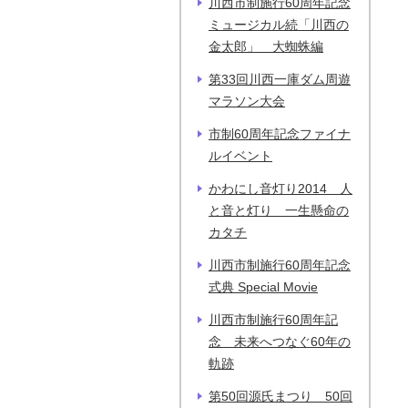
川西市制施行60周年記念
ミュージカル続「川西の
金太郎」 大蜘蛛編
第33回川西一庫ダム周遊
マラソン大会
市制60周年記念ファイナ
ルイベント
かわにし音灯り2014 人
と音と灯り 一生懸命の
カタチ
川西市制施行60周年記念
式典 Special Movie
川西市制施行60周年記
念 未来へつなぐ60年の
軌跡
第50回源氏まつり 50回