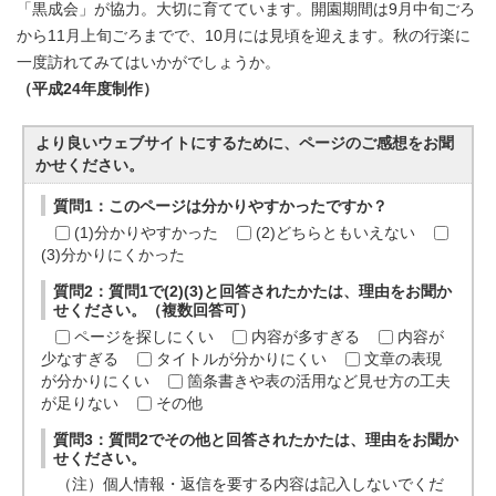
「黒成会」が協力。大切に育てています。開園期間は9月中旬ごろ
から11月上旬ごろまでで、10月には見頃を迎えます。秋の行楽に
一度訪れてみてはいかがでしょうか。
（平成24年度制作）
より良いウェブサイトにするために、ページのご感想をお聞
かせください。
質問1：このページは分かりやすかったですか？
(1)分かりやすかった
(2)どちらともいえない
(3)分かりにくかった
質問2：質問1で(2)(3)と回答されたかたは、理由をお聞か
せください。（複数回答可）
ページを探しにくい
内容が多すぎる
内容が
少なすぎる
タイトルが分かりにくい
文章の表現
が分かりにくい
箇条書きや表の活用など見せ方の工夫
が足りない
その他
質問3：質問2でその他と回答されたかたは、理由をお聞か
せください。
（注）個人情報・返信を要する内容は記入しないでくだ