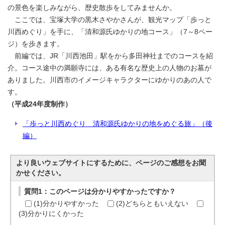
の景色を楽しみながら、歴史散歩をしてみませんか。
ここでは、宝塚大学の黒木さやかさんが、観光マップ「歩っと
川西めぐり」を手に、「清和源氏ゆかりの地コース」（7～8ペー
ジ）を歩きます。
前編では、JR「川西池田」駅をから多田神社までのコースを紹
介。コース途中の満願寺には、ある有名な歴史上の人物のお墓が
ありました。川西市のイメージキャラクターにゆかりのあの人で
す。
（平成24年度制作）
「歩っと川西めぐり 清和源氏ゆかりの地をめぐる旅」（後
編）
より良いウェブサイトにするために、ページのご感想をお聞
かせください。
質問1：このページは分かりやすかったですか？
(1)分かりやすかった
(2)どちらともいえない
(3)分かりにくかった