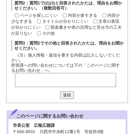
質問2：質問1で(2)(3)と回答されたかたは、理由をお聞か
せください。（複数回答可）
ページを探しにくい
内容が多すぎる
内容が
少なすぎる
タイトルが分かりにくい
文章の表現
が分かりにくい
箇条書きや表の活用など見せ方の工夫
が足りない
その他
質問3：質問2でその他と回答されたかたは、理由をお聞か
せください。
（注）個人情報・返信を要する内容は記入しないでくだ
さい。
所管課への問い合わせについては下の「このページに関す
るお問い合わせ」へ。
送信
このページに関する
お問い合わせ
市長公室 広報広聴課
〒666-8501 川西市中央町12番1号 市役所4階